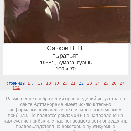
Сачков В. В.
"Братья"
1958г.
,
бумага, гуашь
100 x 70
страницы
1
...
17
18
19
20
21
22
23
24
25
26
27
...
104
Размещение изображений произведений искусства на
сайте Артпанорама имеет исключительно
информационную цель и не связано с извлечением
прибыли. Не является рекламой и не направлено на
извлечение прибыли. У нас нет возможности определить
правообладателя на некоторые публикуемые