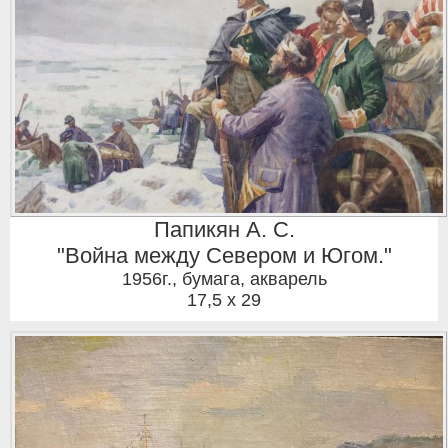
Папикян А. С.
"Война между Севером и Югом."
1956г.
,
бумага, акварель
17,5 x 29