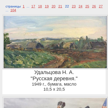
страницы
1
...
17
18
19
20
21
22
23
24
25
26
27
...
104
Удальцова Н. А.
"Русская деревня."
1949 г.
,
бумага, масло
10,5 x 20,5