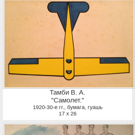
Тамби В. А.
"Самолет."
1920-30-е гг.
,
бумага, гуашь
17 x 26