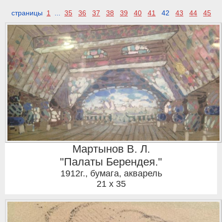
страницы
1
...
35
36
37
38
39
40
41
42
43
44
45
Мартынов В. Л.
"Палаты Берендея."
1912г.
,
бумага, акварель
21 x 35