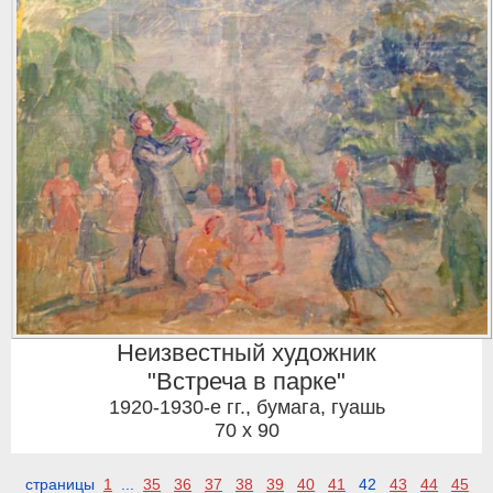
Неизвестный художник
"Встреча в парке"
1920-1930-е гг.
,
бумага, гуашь
70 x 90
страницы
1
...
35
36
37
38
39
40
41
42
43
44
45