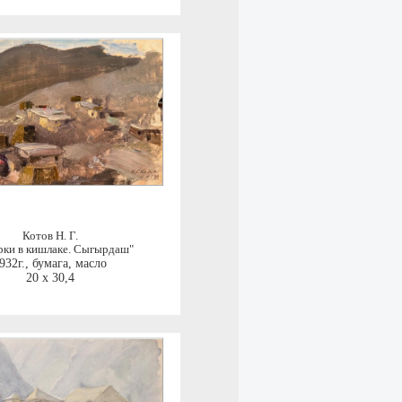
Котов Н. Г.
рки в кишлаке. Сыгырдаш"
932г.
,
бумага, масло
20 x 30,4