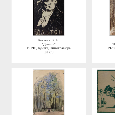
Костенко К. Е.
"Дантон"
"П
1919г.
,
бумага, линогравюра
1923г
14 x 9