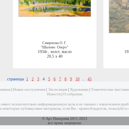
Смирнова О. Г.
"Шалово. Озеро"
1934г.
,
холст, масло
19
20,5 x 40
страницы
1
2
3
4
5
6
7
8
9
10
...
45
лавная
|
Новые поступления
|
Экспозиция
|
Художники
|
Тематические выставк
Новости
|
О собрании
имеет исключительно информационную цель и не связано с извлечением прибыл
а некоторые публикуемые материалы, если Вы - правообладатель, пожалуйста 
© Арт Панорама 2011-2023
все права защищены