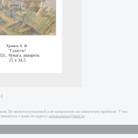
Хряков А. Ф.
"Гудауты"
32г.
,
бумага, акварель
25 x 34,5
и
|
и. Не является рекламой и не направлено на извлечение прибыли. У нас
свяжитесь с нами по адресу
artpanorama@mail.ru