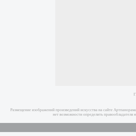
Г
Размещение изображений произведений искусства на сайте Артпанорама 
нет возможности определить правообладателя н