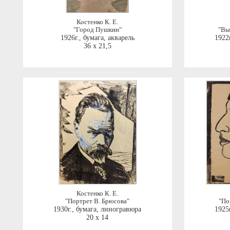
Костенко К. Е.
"Город Пушкин"
"Вы
1926г.
,
бумага, акварель
1922г
36 x 21,5
Костенко К. Е.
"Портрет В. Брюсова"
"По
1930г.
,
бумага, линогравюра
1925г
20 x 14