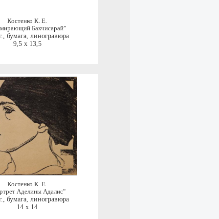
Костенко К. Е.
мирающий Бахчисарай"
.
,
бумага, линогравюра
9,5 x 13,5
Костенко К. Е.
ртрет Аделины Адалис"
.
,
бумага, линогравюра
14 x 14