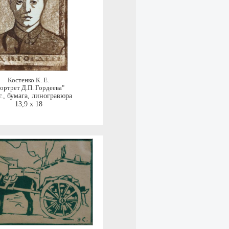
Костенко К. Е.
ортрет Д.П. Гордеева"
.
,
бумага, линогравюра
13,9 x 18