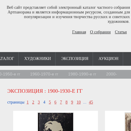
Веб сайт представляет собой электронный каталог частного собрания
Артпанорама и является информационным ресурсом, созданным для
популяризации и изучения творчества русских и советских
художников.
Главная
О собрании
Статьи
АТАЛОГ
ХУДОЖНИКИ
ЭКСПОЗИЦИЯ
АУКЦИОН
0-1950-е гг
1960-1970-е гг
1980-1990-е гг
2000-
ЭКСПОЗИЦИЯ
: 1900-1930-Е ГГ
страницы
1
2
3
4
5
6
7
8
9
10
...
45