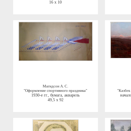
16 x 10
Магидсон А. С.
"Оформление спортивного праздника"
"Казбек 
1930-е гг.
,
бумага, акварель
начал
49,5 x 92