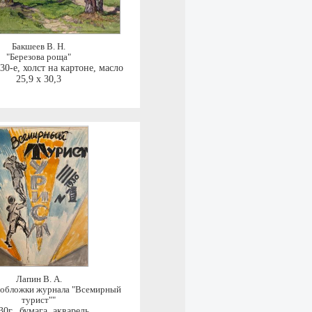
Бакшеев В. Н.
"Березова роща"
930-е
,
холст на картоне, масло
25,9 x 30,3
Лапин В. А.
 обложки журнала "Всемирный
турист""
30г.
,
бумага, акварель