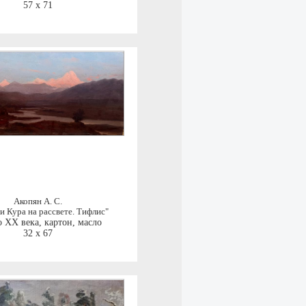
57 x 71
Акопян А. С.
и Кура на рассвете. Тифлис"
о ХХ века
,
картон, масло
32 x 67