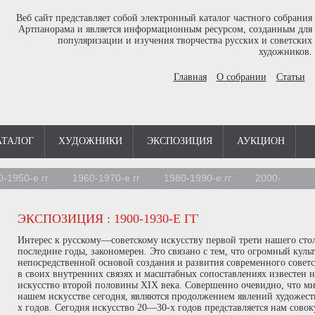
Веб сайт представляет собой электронный каталог частного собрания
Артпанорама и является информационным ресурсом, созданным для
популяризации и изучения творчества русских и советских
художников.
Главная
О собрании
Статьи
АТАЛОГ
ХУДОЖНИКИ
ЭКСПОЗИЦИЯ
АУКЦИОН
0-1950-е гг
1960-1970-е гг
1980-1990-е гг
2000-
ЭКСПОЗИЦИЯ
: 1900-1930-Е ГГ
Интерес к русскому—советскому искусству первой трети нашего сто
последние годы, закономерен. Это связано с тем, что огромный ку
непосредственной основой создания и развития современного советс
в своих внутренних связях и масштабных сопоставлениях известен н
искусство второй половины ХIХ века. Совершенно очевидно, что м
нашем искусстве сегодня, являются продолжением явлений художест
х годов. Сегодня искусство 20—30-х годов представляется нам сово