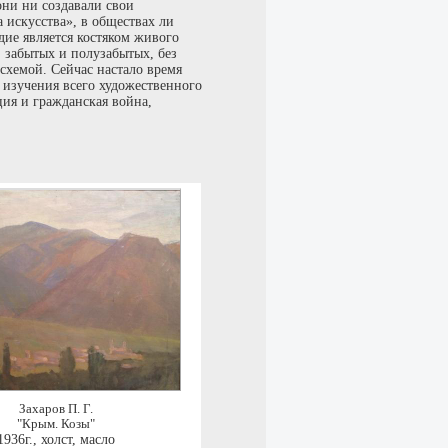
они ни создавали свои
 искусства», в обществах ли
ие является костяком живого
, забытых и полузабытых, без
схемой. Сейчас настало время
 изучения всего художественного
ция и гражданская война,
Захаров П. Г.
"Крым. Козы"
1936г.
,
холст, масло