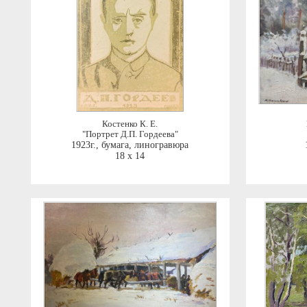
Костенко К. Е.
"Портрет Д.П. Гордеева"
1923г.
,
бумага, линогравюра
18 x 14