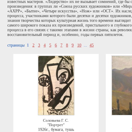
известных мастеров. «Лидерство» их не вызывает сомнений, где бы 
произведения: в группах ли «Союза русских художников» или «Мира
«АХРР», «Бытие», «Четыре искусства», «Нож» или «ОСТ». Их наслед
процесса, участниками которого были десятки и десятки художников
знания творчества которых культурная жизнь того времени выглядит 
самого широкого показа их произведений, пристального и глубокого
процесса в его связях с такими этапами в жизни страны, как револю
восстановительный период и, особенно, годы первых пятилеток.
страницы 1
2
3
4
5
6
7
8
9
10
...
45
Соловьева Г. С.
"Портрет"
1926г.
,
бумага, тушь