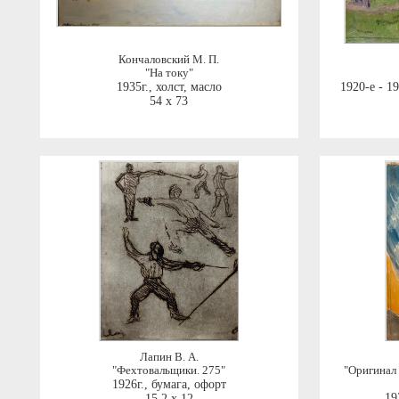
Кончаловский М. П.
"На току"
1935г.
,
холст, масло
1920-е - 1
54 x 73
Лапин В. А.
"Фехтовальщики. 275"
"Оригинал
1926г.
,
бумага, офорт
19
15,2 x 12