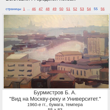
страницы
1
...
46
47
48
49
50
51
52
53
54
55
56
Бурмистров Б. А.
"Вид на Москву-реку и Университет."
1960-е гг.
,
бумага, темпера
55 x 83