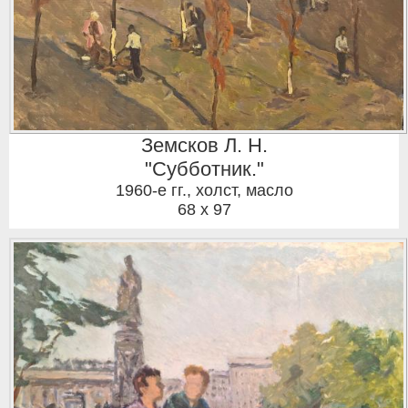
Земсков Л. Н.
"Субботник."
1960-е гг.
,
холст, масло
68 x 97