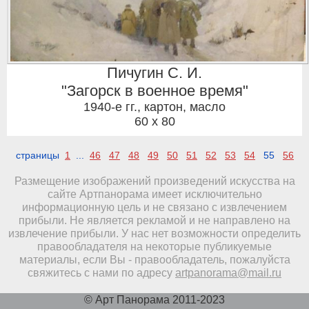
Пичугин С. И.
"Загорск в военное время"
1940-е гг.
,
картон, масло
60 x 80
страницы
1
...
46
47
48
49
50
51
52
53
54
55
56
Размещение изображений произведений искусства на
сайте Артпанорама имеет исключительно
информационную цель и не связано с извлечением
прибыли. Не является рекламой и не направлено на
извлечение прибыли. У нас нет возможности определить
правообладателя на некоторые публикуемые
материалы, если Вы - правообладатель, пожалуйста
свяжитесь с нами по адресу
artpanorama@mail.ru
© Арт Панорама 2011-2023