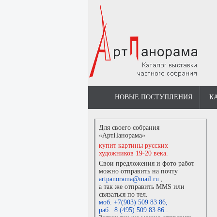
НОВЫЕ ПОСТУПЛЕНИЯ
К
Для своего собрания
«АртПанорама»
купит картины русских
художников 19-20 века.
Свои предложения и фото работ
можно отправить на почту
artpanorama@mail.ru
,
а так же отправить MMS или
связаться по тел.
моб. +7(903) 509 83 86
,
раб. 8 (495) 509 83 86
.