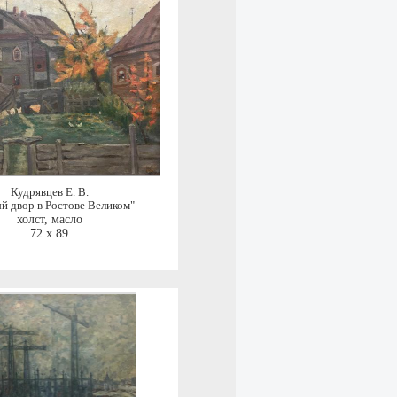
Кудрявцев Е. В.
й двор в Ростове Великом"
холст, масло
72 x 89