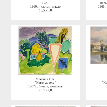
"ГЭС"
"Ново
1960г.
,
картон, масло
1968г.
18,5 x 50
Маврина Т. А.
"Новая дорога"
"Но
1987г.
,
бумага, акварель
20 x 22,8