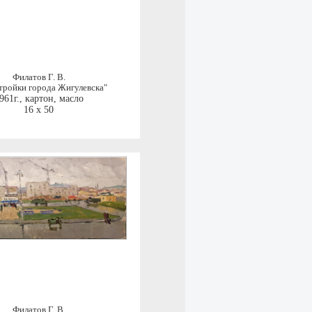
Филатов Г. В.
тройки города Жигулевска"
961г.
,
картон, масло
16 x 50
Филатов Г. В.