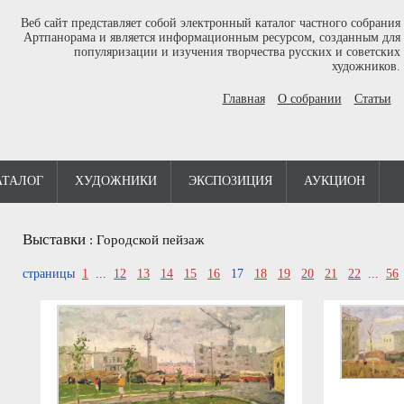
Веб сайт представляет собой электронный каталог частного собрания
Артпанорама и является информационным ресурсом, созданным для
популяризации и изучения творчества русских и советских
художников.
Главная
О собрании
Статьи
АТАЛОГ
ХУДОЖНИКИ
ЭКСПОЗИЦИЯ
АУКЦИОН
Выставки
:
Городской пейзаж
страницы
1
...
12
13
14
15
16
17
18
19
20
21
22
...
56