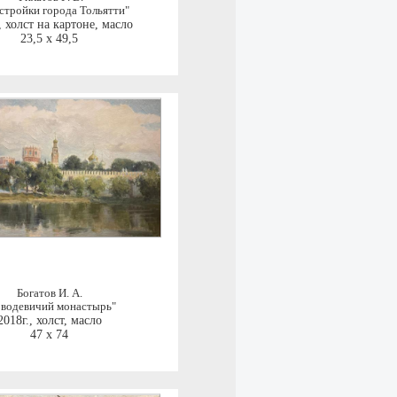
стройки города Тольятти"
,
холст на картоне, масло
23,5 x 49,5
Богатов И. А.
водевичий монастырь"
2018г.
,
холст, масло
47 x 74