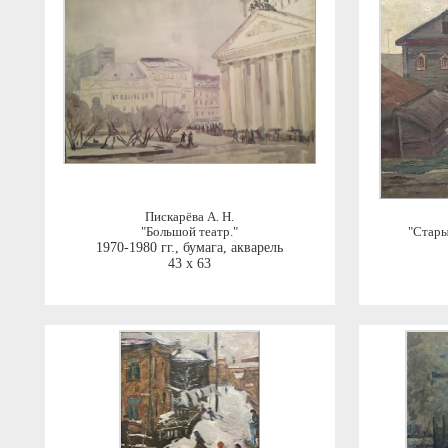
Пискарёва А. Н.
"Большой театр."
"Стары
1970-1980 гг.
,
бумага, акварель
43 x 63