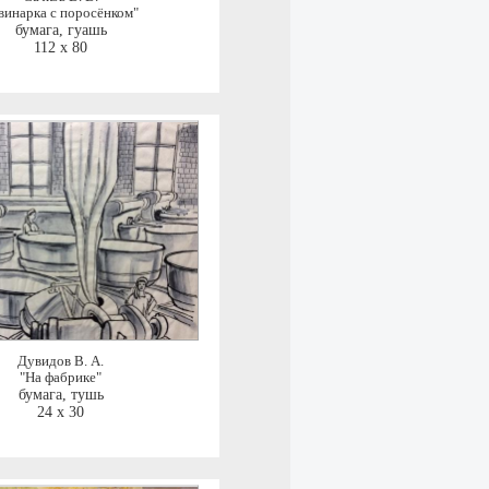
винарка с поросёнком"
бумага, гуашь
112 x 80
Дувидов В. А.
"На фабрике"
бумага, тушь
24 x 30