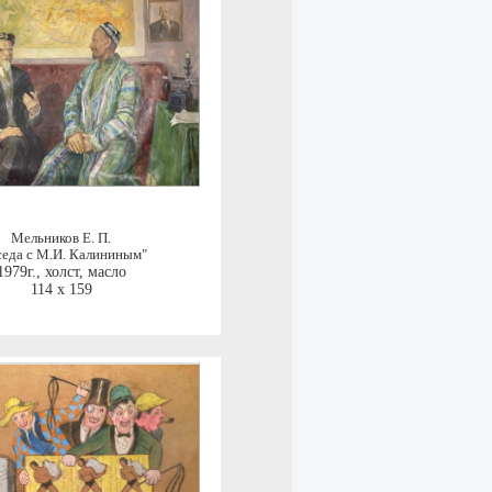
Мельников Е. П.
седа с М.И. Калининым"
1979г.
,
холст, масло
114 x 159