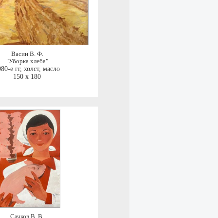
Васин В. Ф.
"Уборка хлеба"
80-е гг
,
холст, масло
150 x 180
Сачков В. В.