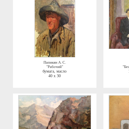
Папикян А. С.
"Рабочий"
"Бе
бумага, масло
40 x 30