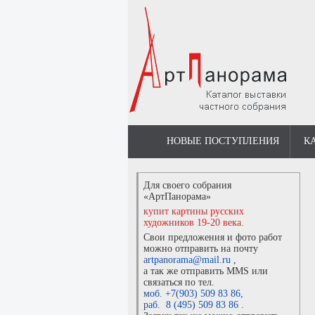
НОВЫЕ ПОСТУПЛЕНИЯ
К
Для своего собрания
«АртПанорама»
купит картины русских
художников 19-20 века.
Свои предложения и фото работ
можно отправить на почту
artpanorama@mail.ru
,
а так же отправить MMS или
связаться по тел.
моб. +7(903) 509 83 86
,
раб. 8 (495) 509 83 86
.