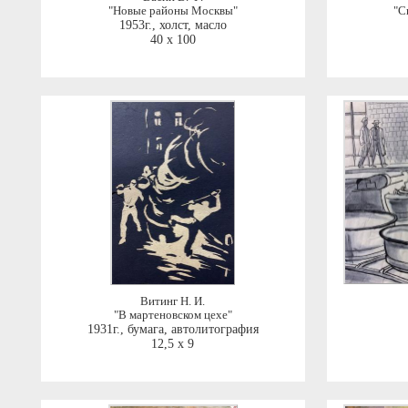
"Новые районы Москвы"
"С
1953г.
,
холст, масло
40 x 100
Витинг Н. И.
"В мартеновском цехе"
1931г.
,
бумага, автолитография
12,5 x 9