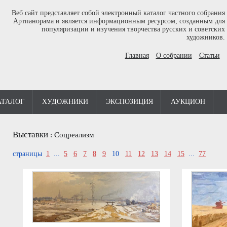
Веб сайт представляет собой электронный каталог частного собрания
Артпанорама и является информационным ресурсом, созданным для
популяризации и изучения творчества русских и советских
художников.
Главная
О собрании
Статьи
АТАЛОГ
ХУДОЖНИКИ
ЭКСПОЗИЦИЯ
АУКЦИОН
Выставки
:
Соцреализм
страницы
1
...
5
6
7
8
9
10
11
12
13
14
15
...
77