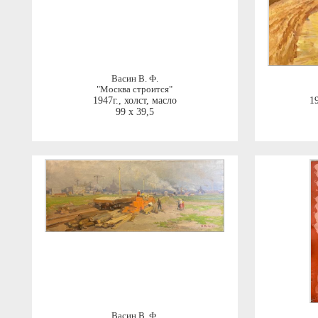
Васин В. Ф.
"Москва строится"
1947г.
,
холст, масло
19
99 x 39,5
Васин В. Ф.