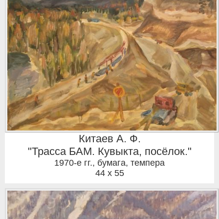
Китаев А. Ф.
"Трасса БАМ. Кувыкта, посёлок."
1970-е гг.
,
бумага, темпера
44 x 55