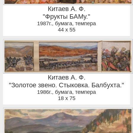
Китаев А. Ф.
"Фрукты БАМу."
1987г.
,
бумага, темпера
44 x 55
Китаев А. Ф.
"Золотое звено. Стыковка. Балбухта."
1986г.
,
бумага, темпера
18 x 75