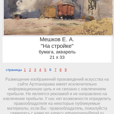
Мешков Е. А.
"На стройке"
бумага, акварель
21 x 33
страницы
1
2
3
4
5
6
7
8
9
Размещение изображений произведений искусства на
сайте Артпанорама имеет исключительно
информационную цель и не связано с извлечением
прибыли. Не является рекламой и не направлено на
извлечение прибыли. У нас нет возможности определить
правообладателя на некоторые публикуемые
материалы, если Вы - правообладатель, пожалуйста
свяжитесь с нами по адресу
artpanorama@mail.ru