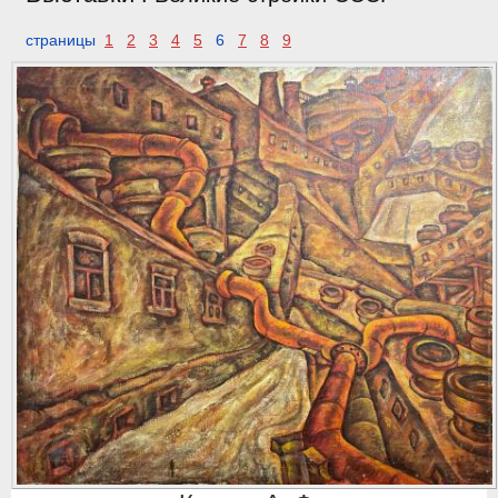
страницы
1
2
3
4
5
6
7
8
9