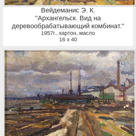
Вейдеманис Э. К.
"Архангельск. Вид на
деревообрабатывающий комбинат."
1957г.
,
картон, масло
16 x 40