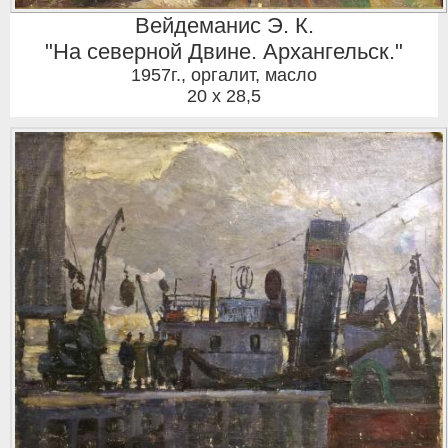
Вейдеманис Э. К.
"На северной Двине. Архангельск."
1957г.
,
оргалит, масло
20 x 28,5