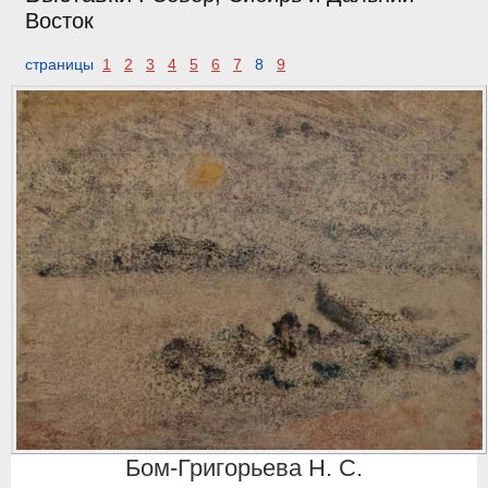
Восток
страницы
1
2
3
4
5
6
7
8
9
Бом-Григорьева Н. С.