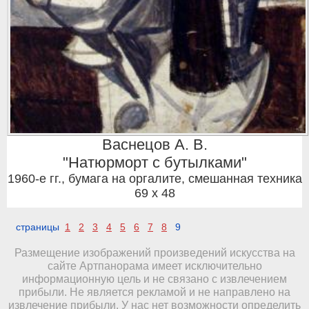
Васнецов А. В.
"Натюрморт с бутылками"
1960-е гг.
,
бумага на оргалите, смешанная техника
69 x 48
страницы
1
2
3
4
5
6
7
8
9
Размещение изображений произведений искусства на
сайте Артпанорама имеет исключительно
информационную цель и не связано с извлечением
прибыли. Не является рекламой и не направлено на
извлечение прибыли. У нас нет возможности определить