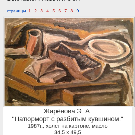
страницы
1
2
3
4
5
6
7
8
9
Жарёнова Э. А.
"Натюрморт с разбитым кувшином."
1987г.
,
холст на картоне, масло
34,5 x 49,5