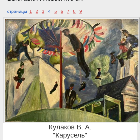
страницы
1
2
3
4
5
6
7
8
9
Кулаков В. А.
"Карусель"