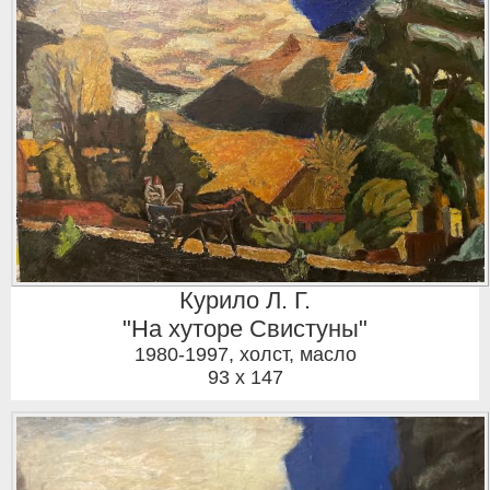
Курило Л. Г.
"На хуторе Свистуны"
1980-1997
,
холст, масло
93 x 147