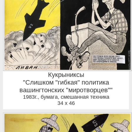
Кукрыниксы
"Слишком "гибкая" политика
вашингтонских "миротворцев""
1983г.
,
бумага, смешанная техника
34 x 46