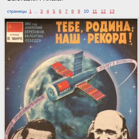
страницы
1
...
3
4
5
6
7
8
9
10
11
12
13