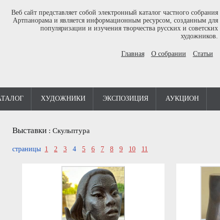
Веб сайт представляет собой электронный каталог частного собрания
Артпанорама и является информационным ресурсом, созданным для
популяризации и изучения творчества русских и советских
художников.
Главная
О собрании
Статьи
АТАЛОГ
ХУДОЖНИКИ
ЭКСПОЗИЦИЯ
АУКЦИОН
Выставки
:
Скульптура
страницы
1
2
3
4
5
6
7
8
9
10
11