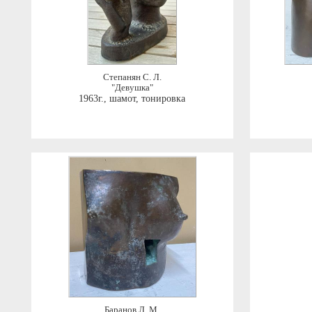
Степанян С. Л.
"Девушка"
1963г.
,
шамот, тонировка
Баранов Л. М.