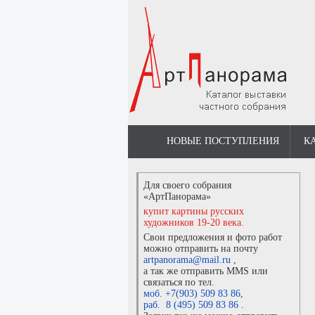
НОВЫЕ ПОСТУПЛЕНИЯ
К
Для своего собрания
«АртПанорама»
купит картины русских
художников 19-20 века.
Свои предложения и фото работ
можно отправить на почту
artpanorama@mail.ru
,
а так же отправить MMS или
связаться по тел.
моб. +7(903) 509 83 86
,
раб. 8 (495) 509 83 86
.