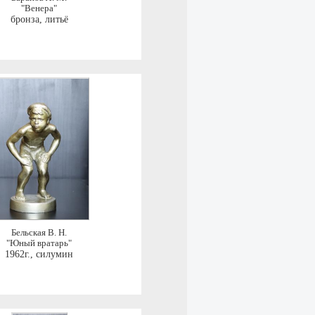
"Венера"
бронза, литьё
Бельская В. Н.
"Юный вратарь"
1962г.
,
силумин