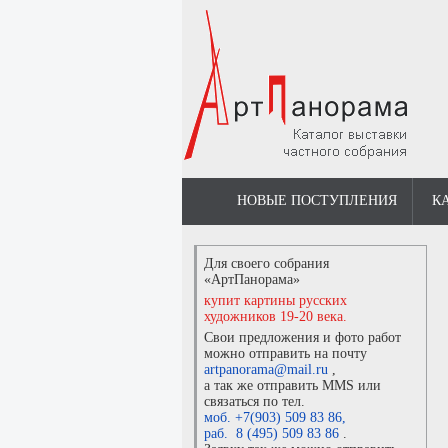
НОВЫЕ ПОСТУПЛЕНИЯ
К
Для своего собрания
«АртПанорама»
купит картины русских
художников 19-20 века.
Свои предложения и фото работ
можно отправить на почту
artpanorama@mail.ru
,
а так же отправить MMS или
связаться по тел.
моб. +7(903) 509 83 86
,
раб. 8 (495) 509 83 86
.