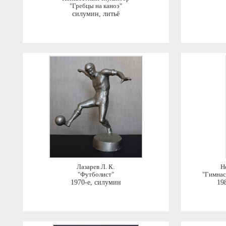
"Гребцы на каноэ"
силумин, литьё
Лазарев Л. К.
Н
"Футболист"
"Гимнас
1970-е
,
силумин
198