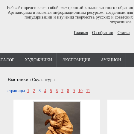
Веб сайт представляет собой электронный каталог частного собрания
Артпанорама и является информационным ресурсом, созданным для
популяризации и изучения творчества русских и советских
художников.
Главная
О собрании
Статьи
АТАЛОГ
ХУДОЖНИКИ
ЭКСПОЗИЦИЯ
АУКЦИОН
Выставки
:
Скульптура
страницы
1
2
3
4
5
6
7
8
9
10
11