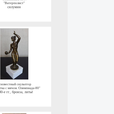
"Ватерполист"
силумин
еизвестный скульптор
тка с мячом. Олимпиада-80"
0-е гг.
,
бронза, литьё