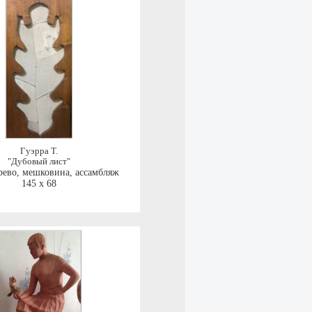
Гуэрра Т.
"Дубовый лист"
рево, мешковина, ассамбляж
145 x 68