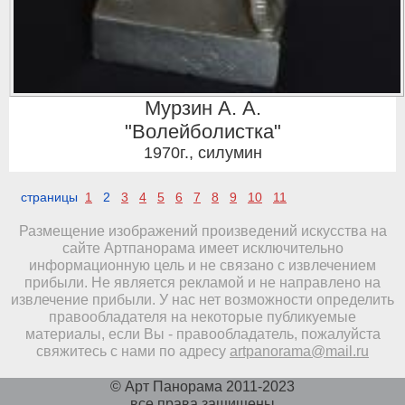
Мурзин А. А.
"Волейболистка"
1970г.
,
силумин
страницы
1
2
3
4
5
6
7
8
9
10
11
Размещение изображений произведений искусства на
сайте Артпанорама имеет исключительно
информационную цель и не связано с извлечением
прибыли. Не является рекламой и не направлено на
извлечение прибыли. У нас нет возможности определить
правообладателя на некоторые публикуемые
материалы, если Вы - правообладатель, пожалуйста
свяжитесь с нами по адресу
artpanorama@mail.ru
© Арт Панорама 2011-2023
все права защищены