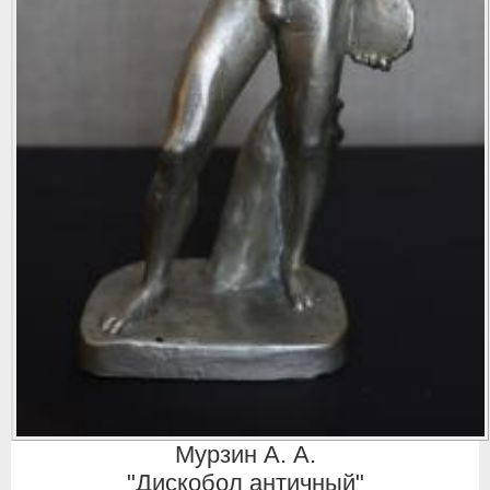
Мурзин А. А.
"Дискобол античный"