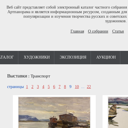
Веб сайт представляет собой электронный каталог частного собрания
Артпанорама и является информационным ресурсом, созданным для
популяризации и изучения творчества русских и советских
художников.
Главная
О собрании
Статьи
АТАЛОГ
ХУДОЖНИКИ
ЭКСПОЗИЦИЯ
АУКЦИОН
Выставки
:
Транспорт
страницы
1
2
3
4
5
6
7
8
9
10
...
22