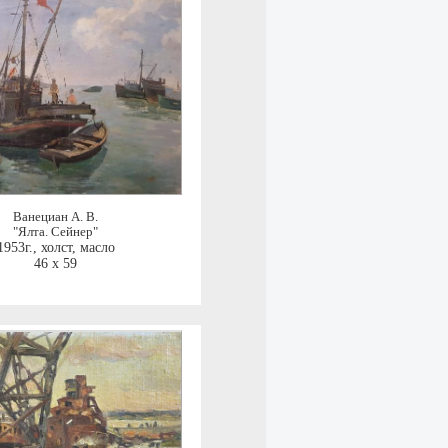
Ванециан А. В.
"Ялта. Сейнер"
1953г.
,
холст, масло
46 x 59