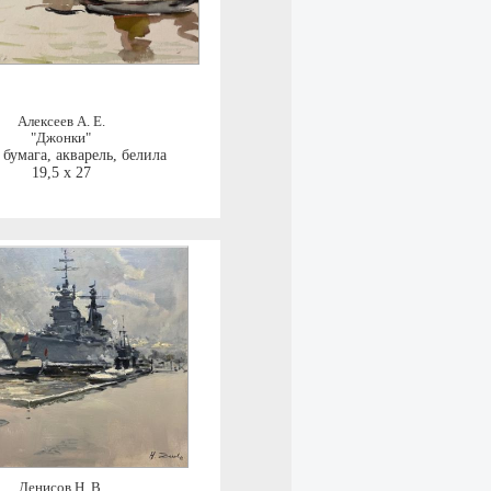
Алексеев А. Е.
"Джонки"
,
бумага, акварель, белила
19,5 x 27
Денисов Н. В.