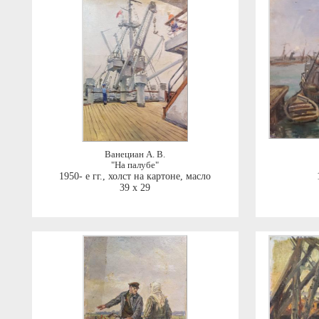
Ванециан А. В.
"На палубе"
1950- е гг.
,
холст на картоне, масло
39 x 29