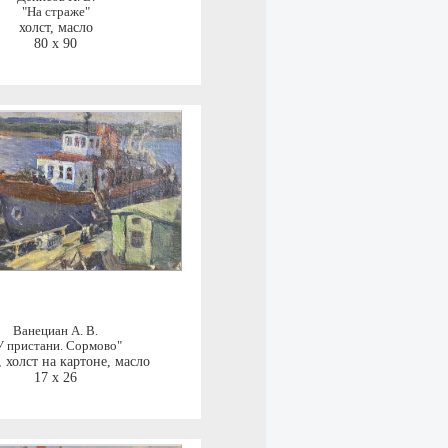
"На страже"
холст, масло
80 x 90
Ванециан А. В.
У пристани. Сормово"
,
холст на картоне, масло
17 x 26