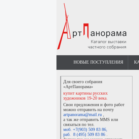
НОВЫЕ ПОСТУПЛЕНИЯ
К
Для своего собрания
«АртПанорама»
купит картины русских
художников 19-20 века.
Свои предложения и фото работ
можно отправить на почту
artpanorama@mail.ru
,
а так же отправить MMS или
связаться по тел.
моб. +7(903) 509 83 86
,
раб. 8 (495) 509 83 86
.