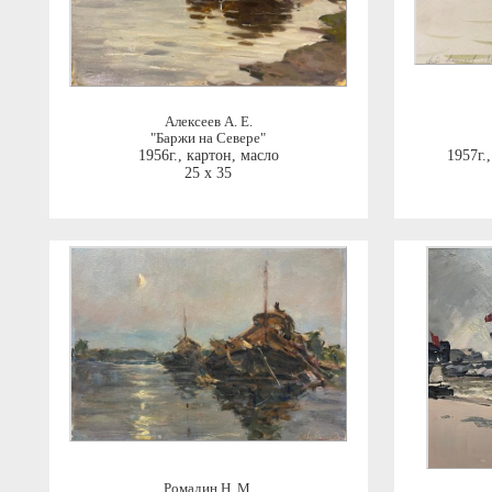
Алексеев А. Е.
"Баржи на Севере"
1956г.
,
картон, масло
1957г.
25 x 35
Ромадин Н. М.