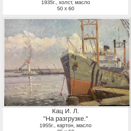
1935г.
,
холст, масло
50 x 60
Кац И. Л.
"На разгрузке."
1955г.
,
картон, масло