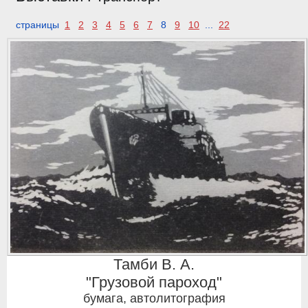
страницы
1
2
3
4
5
6
7
8
9
10
...
22
Тамби В. А.
"Грузовой пароход"
бумага, автолитография