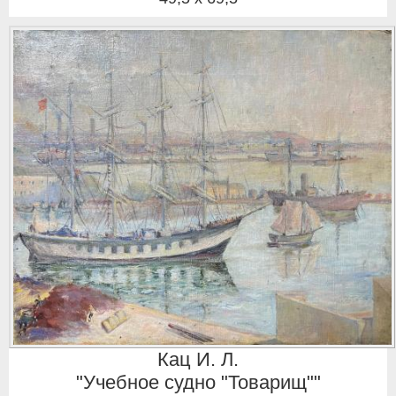
Кац И. Л.
"Учебное судно "Товарищ""