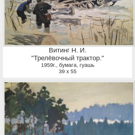
Витинг Н. И.
"Трелёвочный трактор."
1959г.
,
бумага, гуашь
39 x 55