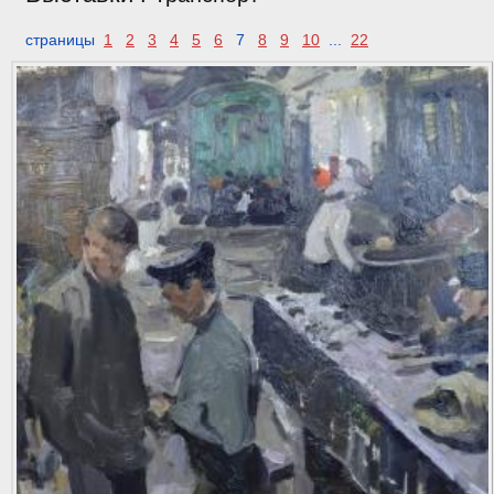
страницы
1
2
3
4
5
6
7
8
9
10
...
22