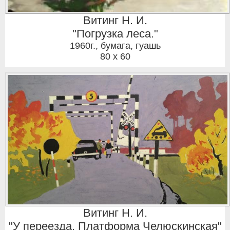
Витинг Н. И.
"Погрузка леса."
1960г.
,
бумага, гуашь
80 x 60
Витинг Н. И.
"У переезда. Платформа Челюскинская"