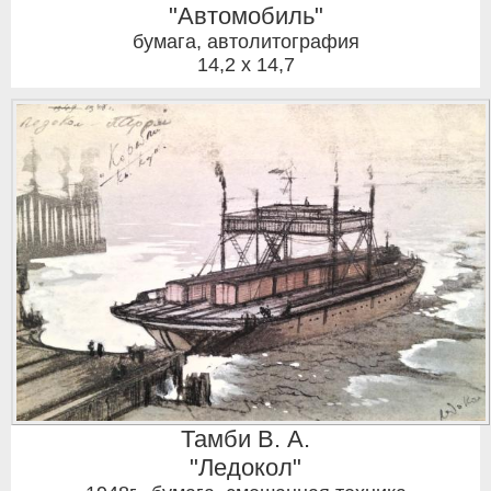
"Автомобиль"
бумага, автолитография
14,2 x 14,7
Тамби В. А.
"Ледокол"