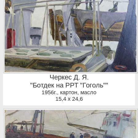
Черкес Д. Я.
"Ботдек на РРТ "Гоголь""
1956г.
,
картон, масло
15,4 x 24,6