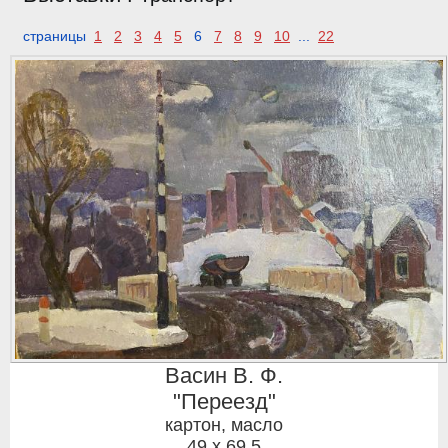
страницы
1
2
3
4
5
6
7
8
9
10
...
22
Васин В. Ф.
"Переезд"
картон, масло
49 x 69,5