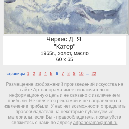
Черкес Д. Я.
"Катер"
1965г.
,
холст, масло
60 x 65
страницы
1
2
3
4
5
6
7
8
9
10
...
22
Размещение изображений произведений искусства на
сайте Артпанорама имеет исключительно
информационную цель и не связано с извлечением
прибыли. Не является рекламой и не направлено на
извлечение прибыли. У нас нет возможности определить
правообладателя на некоторые публикуемые
материалы, если Вы - правообладатель, пожалуйста
свяжитесь с нами по адресу
artpanorama@mail.ru