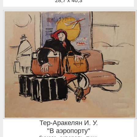
28,7 x 40,3
Тер-Аракелян И. У.
"В аэропорту"