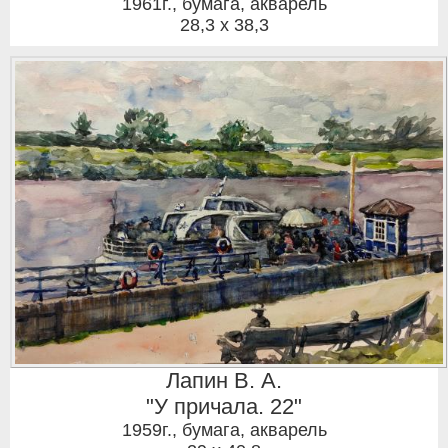
1961г.
,
бумага, акварель
28,3 x 38,3
Лапин В. А.
"У причала. 22"
1959г.
,
бумага, акварель