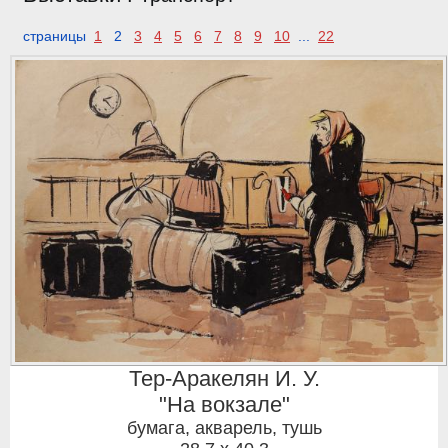
страницы
1
2
3
4
5
6
7
8
9
10
...
22
Тер-Аракелян И. У.
"На вокзале"
бумага, акварель, тушь