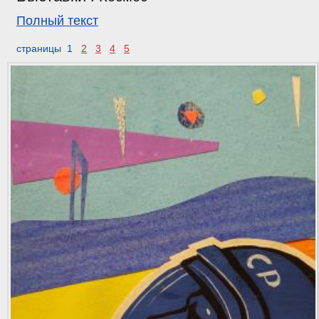
Полный текст
страницы 1
2
3
4
5