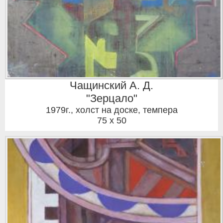
Чащинский А. Д.
"Зерцало"
1979г.
,
холст на доске, темпера
75 x 50