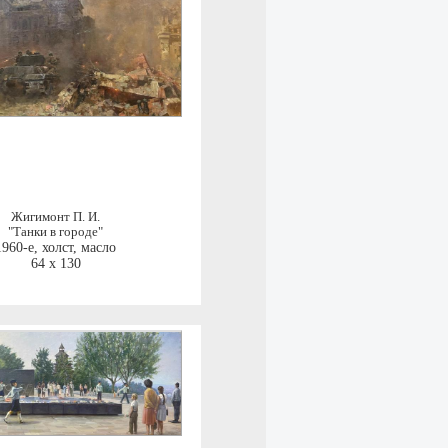
Жигимонт П. И.
"Танки в городе"
1960-е
,
холст, масло
64 x 130