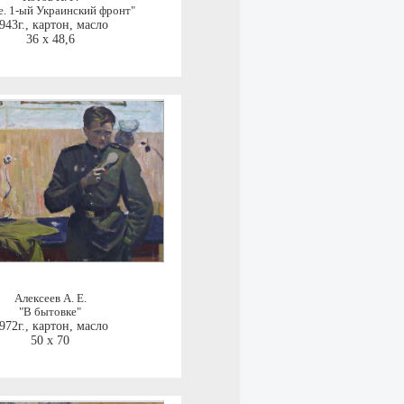
е. 1-ый Украинский фронт"
943г.
,
картон, масло
36 x 48,6
Алексеев А. Е.
"В бытовке"
972г.
,
картон, масло
50 x 70