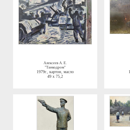
Алексеев А. Е.
"Танкодром"
1979г.
,
картон, масло
49 x 75,2