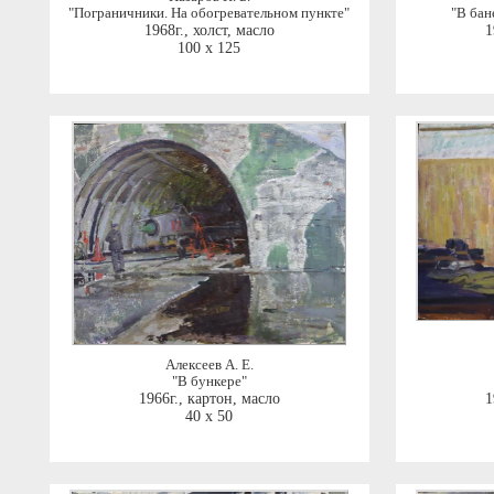
"Пограничники. На обогревательном пункте"
"В бан
1968г.
,
холст, масло
1
100 x 125
Алексеев А. Е.
"В бункере"
1966г.
,
картон, масло
1
40 x 50