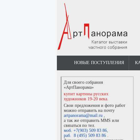
НОВЫЕ ПОСТУПЛЕНИЯ
К
Для своего собрания
«АртПанорама»
купит картины русских
художников 19-20 века.
Свои предложения и фото работ
можно отправить на почту
artpanorama@mail.ru
,
а так же отправить MMS или
связаться по тел.
моб. +7(903) 509 83 86
,
раб. 8 (495) 509 83 86
.