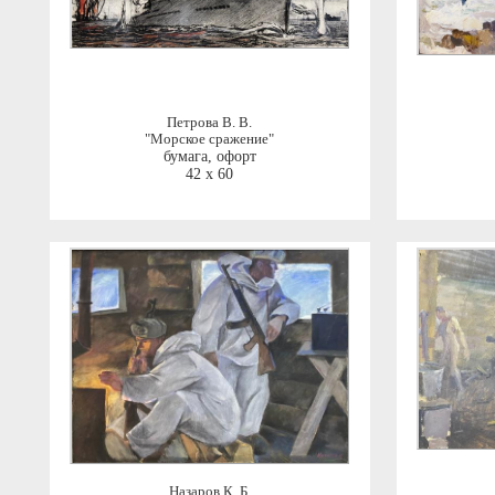
Петрова В. В.
"Морское сражение"
бумага, офорт
42 x 60
Назаров К. Б.