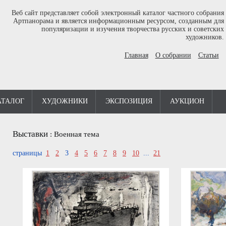
Веб сайт представляет собой электронный каталог частного собрания
Артпанорама и является информационным ресурсом, созданным для
популяризации и изучения творчества русских и советских
художников.
Главная
О собрании
Статьи
АТАЛОГ
ХУДОЖНИКИ
ЭКСПОЗИЦИЯ
АУКЦИОН
Выставки
:
Военная тема
страницы
1
2
3
4
5
6
7
8
9
10
...
21