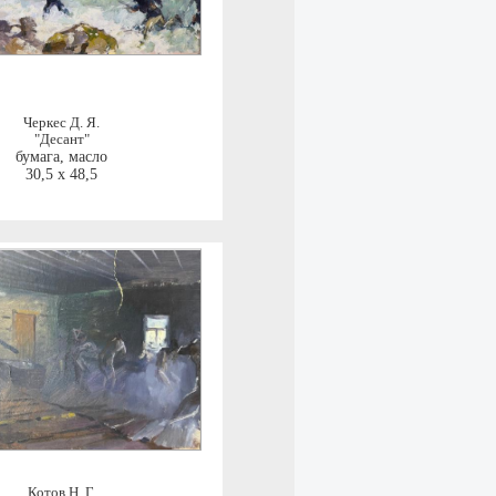
Черкес Д. Я.
"Десант"
бумага, масло
30,5 x 48,5
Котов Н. Г.