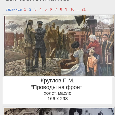
страницы
1
2
3
4
5
6
7
8
9
10
...
21
Круглов Г. М.
"Проводы на фронт"
холст, масло
166 x 293