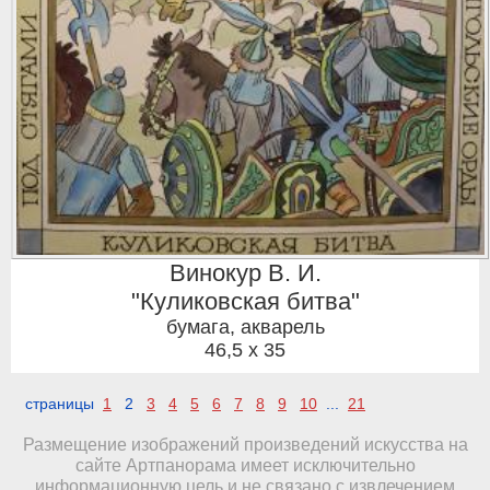
Винокур В. И.
"Куликовская битва"
бумага, акварель
46,5 x 35
страницы
1
2
3
4
5
6
7
8
9
10
...
21
Размещение изображений произведений искусства на
сайте Артпанорама имеет исключительно
информационную цель и не связано с извлечением