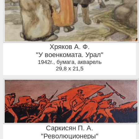
Хряков А. Ф.
"У военкомата. Урал"
1942г.
,
бумага, акварель
29,8 x 21,5
Саркисян П. А.
"Революционеры"