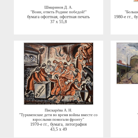
Шмаринов Д. А.
"Воин, ответь Родине победой!"
"Больше
бумага офсетная, офсетная печать
1980-е гг.
,
бу
37 x 55,8
Пискарёва А. Н.
"Туркменские дети во время войны вместе со
взрослыми помогали фронту"
1970-е гг.
,
бумага, литография
43,5 x 49