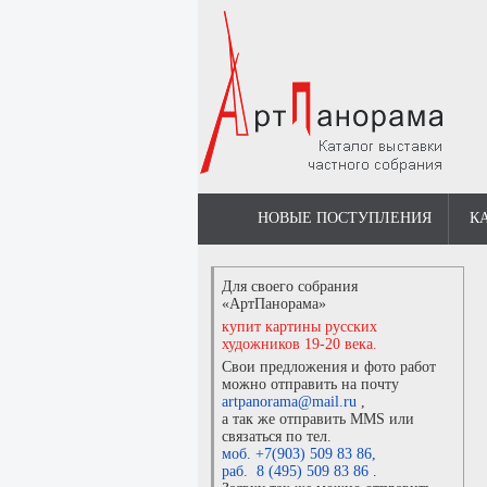
НОВЫЕ ПОСТУПЛЕНИЯ
К
Для своего собрания
«АртПанорама»
купит картины русских
художников 19-20 века.
Свои предложения и фото работ
можно отправить на почту
artpanorama@mail.ru
,
а так же отправить MMS или
связаться по тел.
моб. +7(903) 509 83 86
,
раб. 8 (495) 509 83 86
.