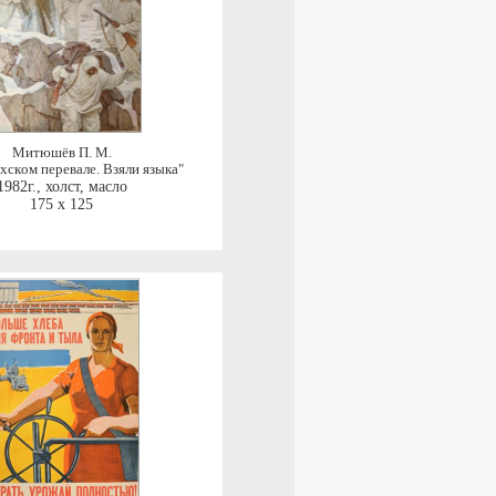
Митюшёв П. М.
xскoм пеpeвалe. Bзяли языка"
1982г.
,
холст, масло
175 x 125