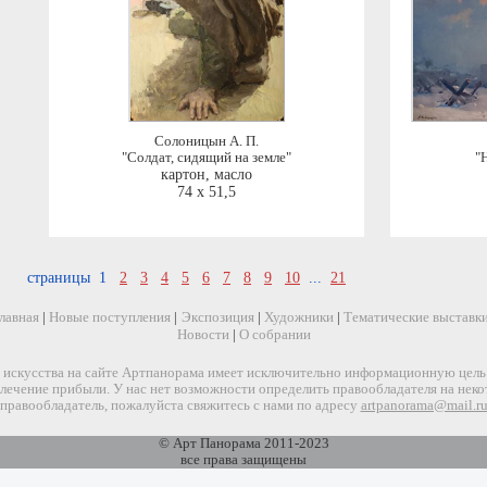
Солоницын А. П.
"Солдат, сидящий на земле"
"
картон, масло
74 x 51,5
страницы 1
2
3
4
5
6
7
8
9
10
...
21
лавная
|
Новые поступления
|
Экспозиция
|
Художники
|
Тематические выставк
Новости
|
О собрании
искусства на сайте Артпанорама имеет исключительно информационную цель и
звлечение прибыли. У нас нет возможности определить правообладателя на нек
правообладатель, пожалуйста свяжитесь с нами по адресу
artpanorama@mail.r
© Арт Панорама 2011-2023
все права защищены