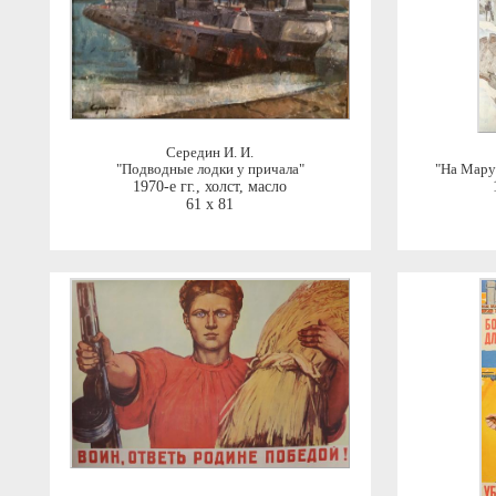
Середин И. И.
"Подводные лодки у причала"
"Hа Mару
1970-е гг.
,
холст, масло
61 x 81