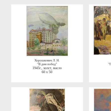
Хорошкевич Л. Н.
"В дни побед"
"
1945г.
,
холст, масло
60 x 50