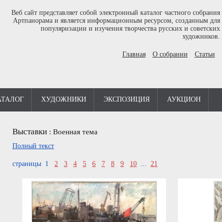
Веб сайт представляет собой электронный каталог частного собрания
Артпанорама и является информационным ресурсом, созданным для
популяризации и изучения творчества русских и советских
художников.
Главная
О собрании
Статьи
АТАЛОГ
ХУДОЖНИКИ
ЭКСПОЗИЦИЯ
АУКЦИОН
Выставки
:
Военная тема
Полный текст
страницы 1
2
3
4
5
6
7
8
9
10
...
21