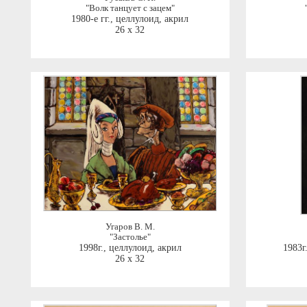
"Волк танцует с зацем"
1980-е гг.
,
целлулоид, акрил
26 x 32
Угаров В. М.
"Застолье"
1998г.
,
целлулоид, акрил
1983г
26 x 32