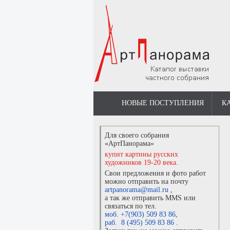
НОВЫЕ ПОСТУПЛЕНИЯ
К
Для своего собрания
«АртПанорама»
купит картины русских
художников 19-20 века.
Свои предложения и фото работ
можно отправить на почту
artpanorama@mail.ru
,
а так же отправить MMS или
связаться по тел.
моб. +7(903) 509 83 86
,
раб. 8 (495) 509 83 86
.