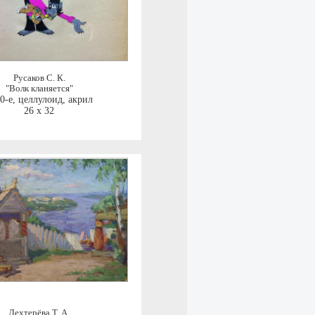
Русаков С. К.
"Волк кланяется"
0-е
,
целлулоид, акрил
26 x 32
Дехтерёва Т. А.