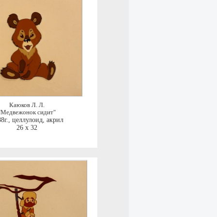
Каюков Л. Л.
"Медвежонок сидит"
8г.
,
целлулоид, акрил
26 x 32