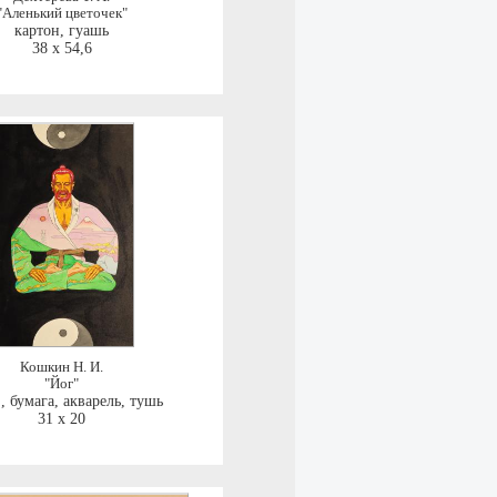
"Аленький цветочек"
картон, гуашь
38 x 54,6
Кошкин Н. И.
"Йог"
.
,
бумага, акварель, тушь
31 x 20