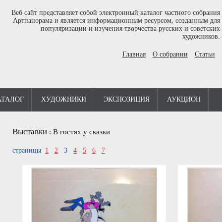
Веб сайт представляет собой электронный каталог частного собрания
Артпанорама и является информационным ресурсом, созданным для
популяризации и изучения творчества русских и советских
художников.
Главная
О собрании
Статьи
АТАЛОГ
ХУДОЖНИКИ
ЭКСПОЗИЦИЯ
АУКЦИОН
Выставки
:
В гостях у сказки
страницы
1
2
3
4
5
6
7