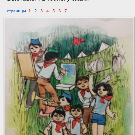
страницы
1
2
3
4
5
6
7