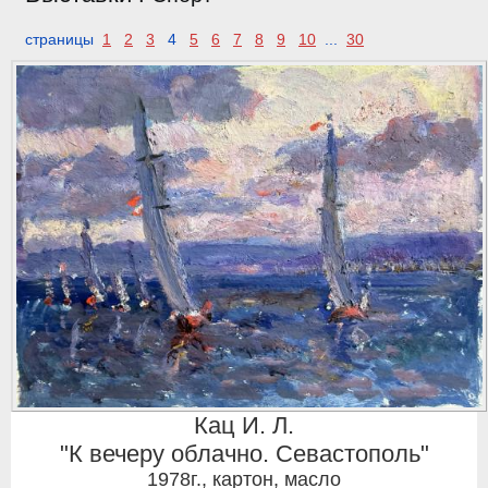
страницы
1
2
3
4
5
6
7
8
9
10
...
30
Кац И. Л.
"К вечеру облачно. Севастополь"
1978г.
,
картон, масло