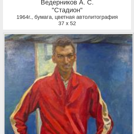
Ведерников А. С.
"Стадион"
1964г.
,
бумага, цветная автолитография
37 x 52