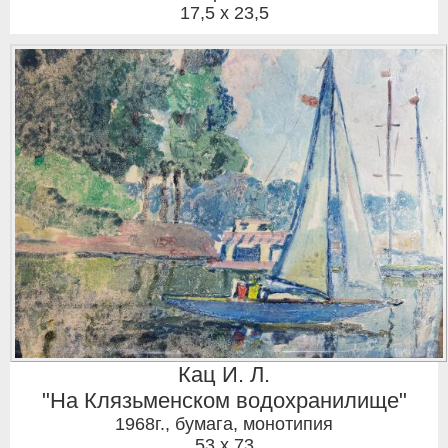
17,5 x 23,5
Кац И. Л.
"На Клязьменском водохранилище"
1968г.
,
бумага, монотипия
53 x 73