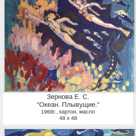
Зернова Е. С.
"Океан. Плывущие."
1968г.
,
картон, масло
48 x 48