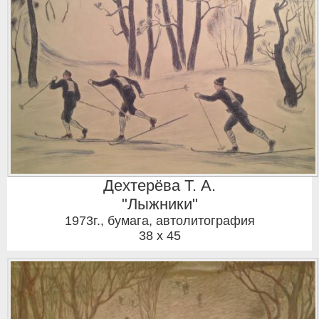
Дехтерёва Т. А.
"Лыжники"
1973г.
,
бумага, автолитография
38 x 45