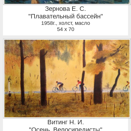
Зернова Е. С.
"Плавательный бассейн"
1958г.
,
холст, масло
54 x 70
Витинг Н. И.
"Осень. Велосипедисты"