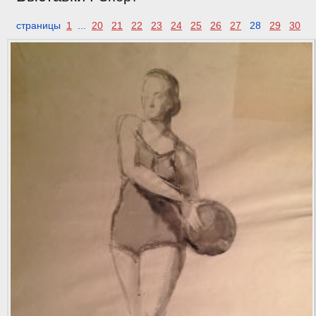
страницы
1
...
20
21
22
23
24
25
26
27
28
29
30