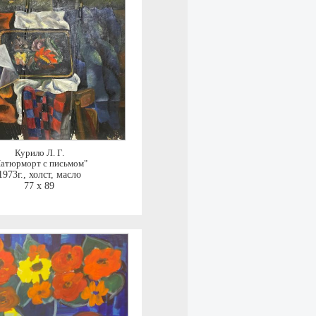
Курило Л. Г.
Натюрморт с письмом"
1973г.
,
холст, масло
77 x 89