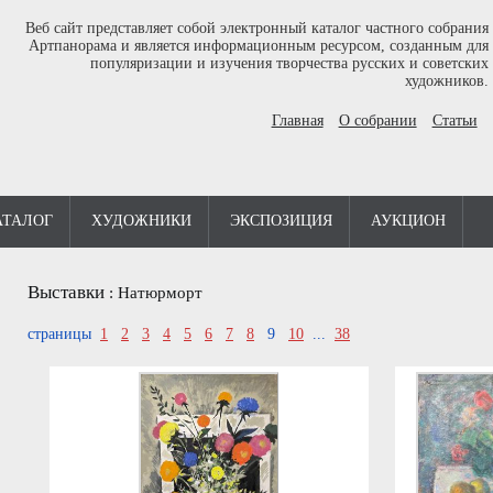
Веб сайт представляет собой электронный каталог частного собрания
Артпанорама и является информационным ресурсом, созданным для
популяризации и изучения творчества русских и советских
художников.
Главная
О собрании
Статьи
АТАЛОГ
ХУДОЖНИКИ
ЭКСПОЗИЦИЯ
АУКЦИОН
Выставки
:
Натюрморт
страницы
1
2
3
4
5
6
7
8
9
10
...
38