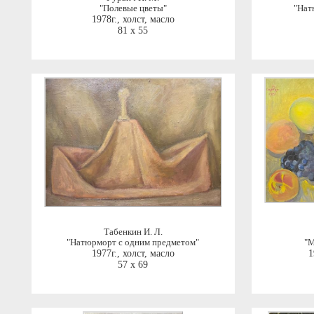
"Полевые цветы"
"Нат
1978г.
,
холст, масло
81 x 55
Табенкин И. Л.
"Натюрморт с одним предметом"
"М
1977г.
,
холст, масло
1
57 x 69