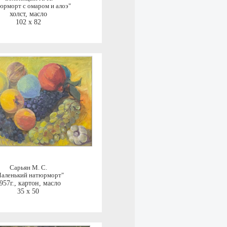
юрморт с омаром и алоэ"
холст, масло
102 x 82
Сарьян М. С.
аленький натюрморт"
957г.
,
картон, масло
35 x 50