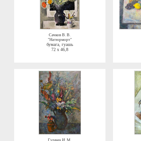
Сачков В. В.
"Натюрморт"
бумага, гуашь
72 x 46,8
Гурвич И. М.