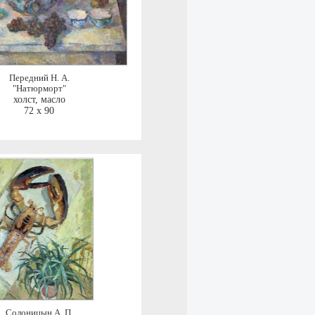
Передний Н. А.
"Натюрморт"
холст, масло
72 x 90
Солоницын А. П.