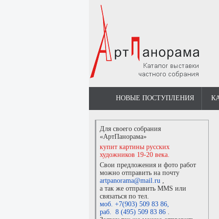
НОВЫЕ ПОСТУПЛЕНИЯ
К
Для своего собрания
«АртПанорама»
купит картины русских
художников 19-20 века.
Свои предложения и фото работ
можно отправить на почту
artpanorama@mail.ru
,
а так же отправить MMS или
связаться по тел.
моб. +7(903) 509 83 86
,
раб. 8 (495) 509 83 86
.