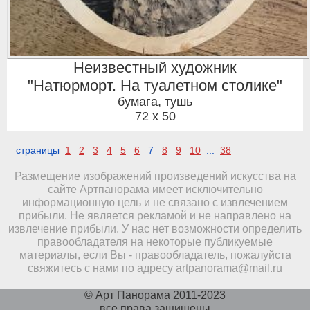
Неизвестный художник
"Натюрморт. На туалетном столике"
бумага, тушь
72 x 50
страницы
1
2
3
4
5
6
7
8
9
10
...
38
Размещение изображений произведений искусства на
сайте Артпанорама имеет исключительно
информационную цель и не связано с извлечением
прибыли. Не является рекламой и не направлено на
извлечение прибыли. У нас нет возможности определить
правообладателя на некоторые публикуемые
материалы, если Вы - правообладатель, пожалуйста
свяжитесь с нами по адресу
artpanorama@mail.ru
© Арт Панорама 2011-2023
все права защищены