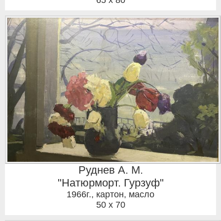
65 x 80
Руднев А. М.
"Натюрморт. Гурзуф"
1966г.
,
картон, масло
50 x 70