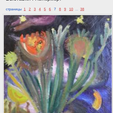
страницы
1
2
3
4
5
6
7
8
9
10
...
38