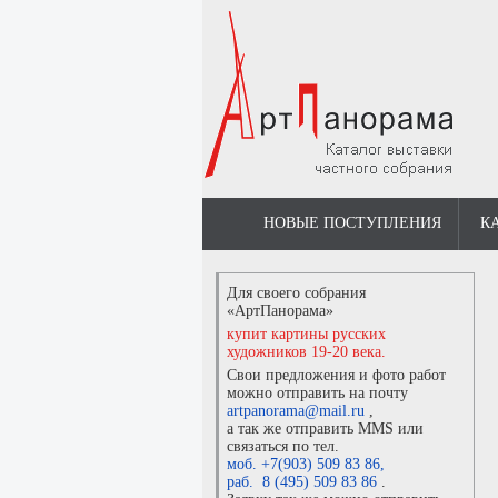
НОВЫЕ ПОСТУПЛЕНИЯ
К
Для своего собрания
«АртПанорама»
купит картины русских
художников 19-20 века.
Свои предложения и фото работ
можно отправить на почту
artpanorama@mail.ru
,
а так же отправить MMS или
связаться по тел.
моб. +7(903) 509 83 86
,
раб. 8 (495) 509 83 86
.