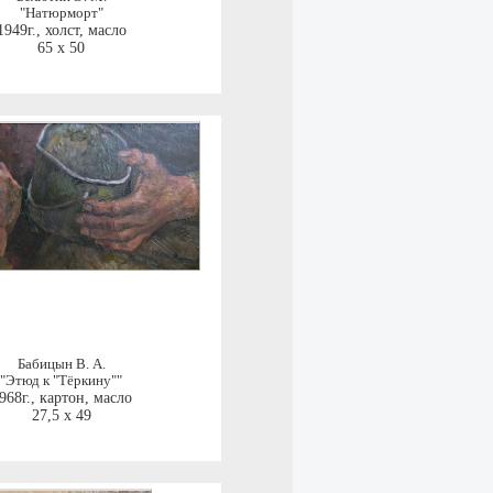
"Натюрморт"
1949г.
,
холст, масло
65 x 50
Бабицын В. А.
"Этюд к "Тёркину""
968г.
,
картон, масло
27,5 x 49