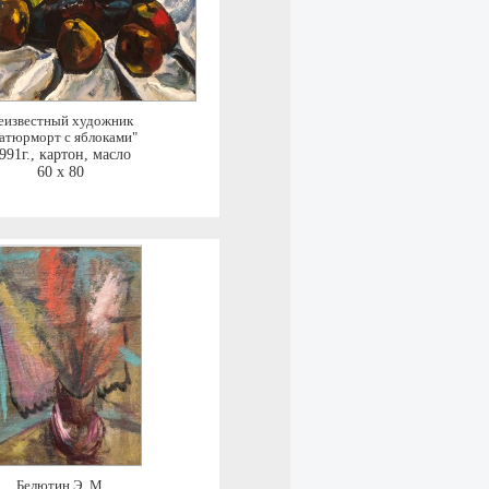
еизвестный художник
атюрморт с яблоками"
991г.
,
картон, масло
60 x 80
Белютин Э. М.