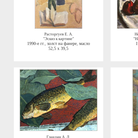
Расторгуев Е. А.
Н
"Эскиз к картине"
"Н
1990-е гг.
,
холст на фанере, масло
1
52,5 x 39,5
Гландин А. Л.