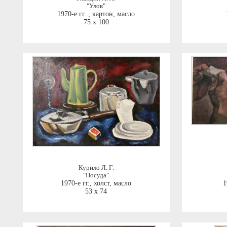
"Улов"
1970-е гг..
,
картон, масло
75 x 100
Курило Л. Г.
"Посуда"
1970-е гг.
,
холст, масло
1
53 x 74