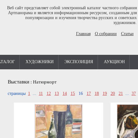
Веб сайт представляет собой электронный каталог частного собрания
Артпанорама и является информационным ресурсом, созданным для
популяризации и изучения творчества русских и советских
художников.
Главная
О собрании
Статьи
АТАЛОГ
ХУДОЖНИКИ
ЭКСПОЗИЦИЯ
АУКЦИОН
Выставки
:
Натюрморт
страницы
1
...
11
12
13
14
15
16
17
18
19
20
21
...
37