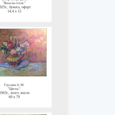
"Ваза на столе."
925г.
,
бумага, офорт
14,4 x 12
Глускин А. М.
"Цветы."
1963г.
,
холст, масло
60 x 79