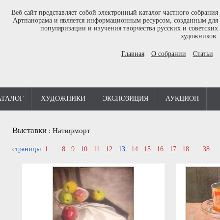
Веб сайт представляет собой электронный каталог частного собрания
Артпанорама и является информационным ресурсом, созданным для
популяризации и изучения творчества русских и советских
художников.
Главная
О собрании
Статьи
АТАЛОГ
ХУДОЖНИКИ
ЭКСПОЗИЦИЯ
АУКЦИОН
Выставки
:
Натюрморт
страницы
1
...
8
9
10
11
12
13
14
15
16
17
18
...
38