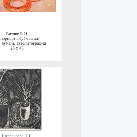
Витинг Н. И.
тюрморт с бубликами."
,
бумага, автолитография
25 x 45
Штеренберг Д. П.