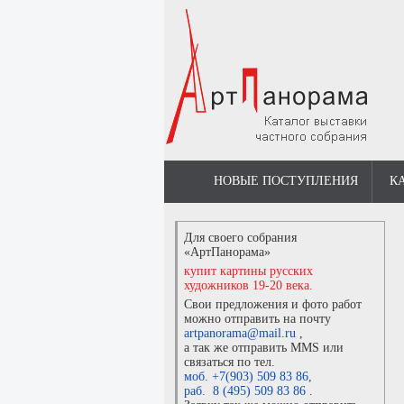
НОВЫЕ ПОСТУПЛЕНИЯ
К
Для своего собрания
«АртПанорама»
купит картины русских
художников 19-20 века.
Свои предложения и фото работ
можно отправить на почту
artpanorama@mail.ru
,
а так же отправить MMS или
связаться по тел.
моб. +7(903) 509 83 86
,
раб. 8 (495) 509 83 86
.