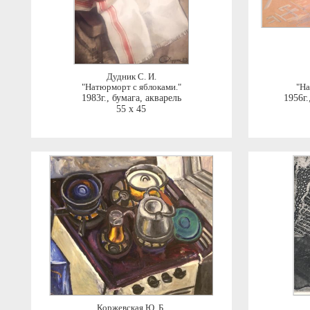
Дудник С. И.
"Натюрморт с яблоками."
"На
1983г.
,
бумага, акварель
1956г.
55 x 45
Коржевская Ю. Б.