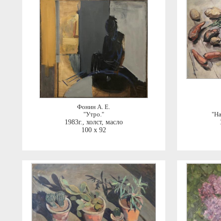
Фонин А. Е.
"Утро."
"Н
1983г.
,
холст, масло
100 x 92