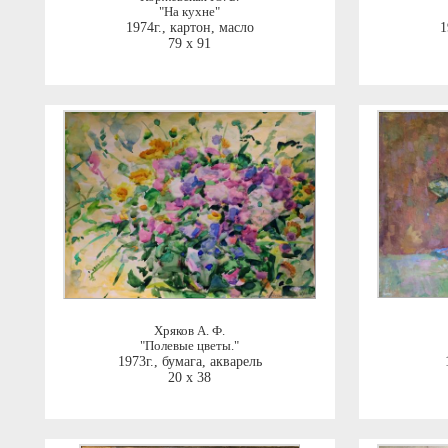
"На кухне"
1974г.
,
картон, масло
1
79 x 91
Хряков А. Ф.
"Полевые цветы."
1973г.
,
бумага, акварель
20 x 38