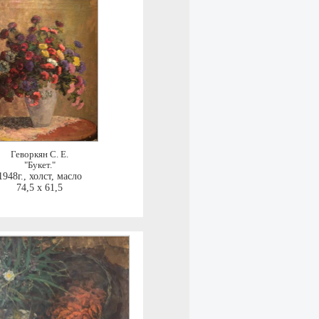
Геворкян С. Е.
"Букет."
1948г.
,
холст, масло
74,5 x 61,5