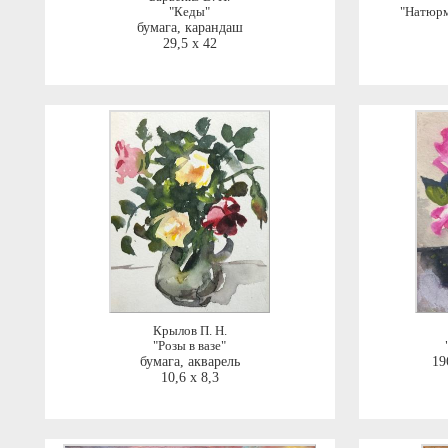
"Кеды"
"Натюрм
бумага, карандаш
29,5 x 42
Крылов П. Н.
"Розы в вазе"
бумага, акварель
19
10,6 x 8,3