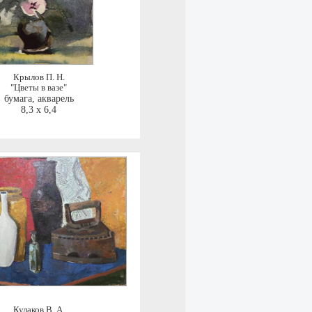
Крылов П. Н.
"Цветы в вазе"
бумага, акварель
8,3 x 6,4
Кулаков В. А.