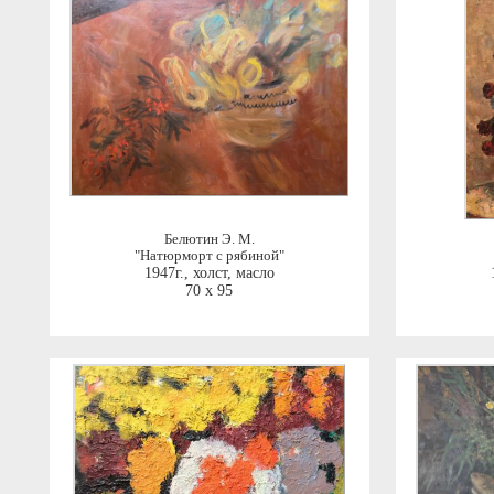
Белютин Э. М.
"Натюрморт с рябиной"
1947г.
,
холст, масло
70 x 95