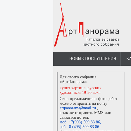
НОВЫЕ ПОСТУПЛЕНИЯ
К
Для своего собрания
«АртПанорама»
купит картины русских
художников 19-20 века.
Свои предложения и фото работ
можно отправить на почту
artpanorama@mail.ru
,
а так же отправить MMS или
связаться по тел.
моб. +7(903) 509 83 86
,
раб. 8 (495) 509 83 86
.