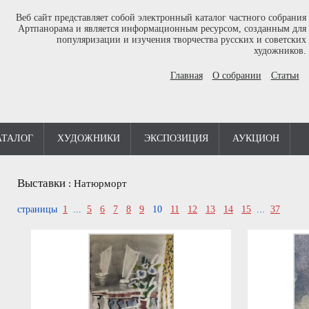
Веб сайт представляет собой электронный каталог частного собрания
Артпанорама и является информационным ресурсом, созданным для
популяризации и изучения творчества русских и советских
художников.
Главная
О собрании
Статьи
АТАЛОГ
ХУДОЖНИКИ
ЭКСПОЗИЦИЯ
АУКЦИОН
Выставки
:
Натюрморт
страницы
1
...
5
6
7
8
9
10
11
12
13
14
15
...
37