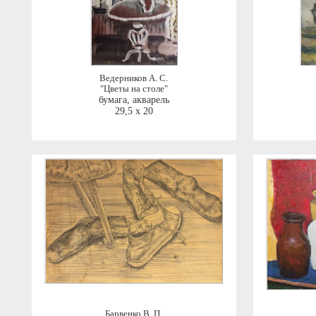
Ведерников А. С.
"Цветы на столе"
бумага, акварель
29,5 x 20
Барвенко В. П.