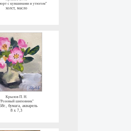
орт с кувшинами и утюгом"
холст, масло
Крылов П. Н.
"Розовый шиповник"
68г.
,
бумага, акварель
8 x 7,3