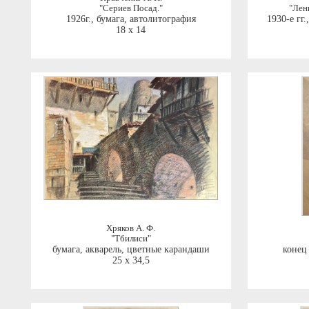
"Сериев Посад."
"Лен
1926г.
,
бумага, автолитография
1930-е гг.
18 x 14
Хряков А. Ф.
"Тбилиси"
бумага, акварель, цветные карандаши
конец
25 x 34,5