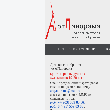
НОВЫЕ ПОСТУПЛЕНИЯ
К
Для своего собрания
«АртПанорама»
купит картины русских
художников 19-20 века.
Свои предложения и фото работ
можно отправить на почту
artpanorama@mail.ru
,
а так же отправить MMS или
связаться по тел.
моб. +7(903) 509 83 86
,
раб. 8 (495) 509 83 86
.