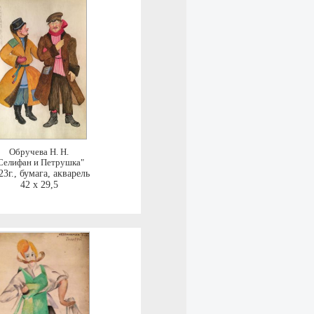
Обручева Н. Н.
Селифан и Петрушка"
23г.
,
бумага, акварель
42 x 29,5