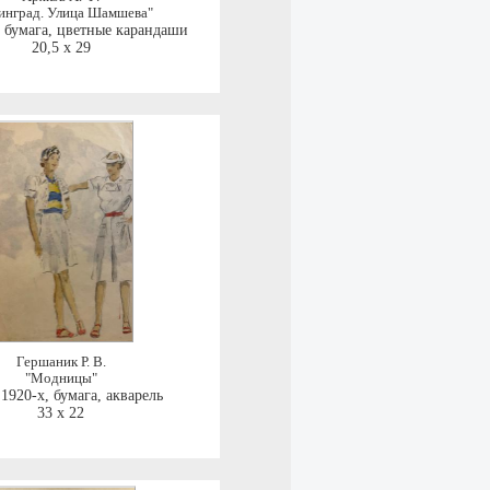
инград. Улица Шамшева"
,
бумага, цветные карандаши
20,5 x 29
Гершаник Р. В.
"Модницы"
 1920-х
,
бумага, акварель
33 x 22