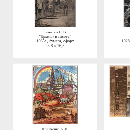
Завьялов В. В.
"Прыжок в высоту"
1935г.
,
бумага, офорт
1928
23,8 x 16,8
Кравченко А. И.