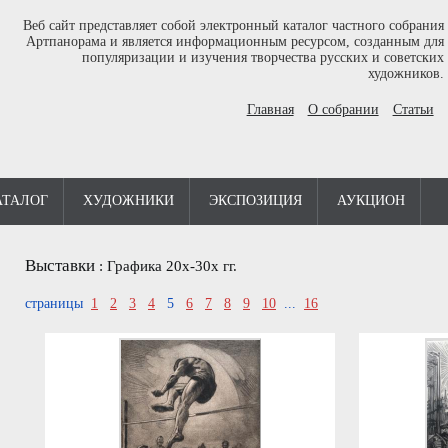
Веб сайт представляет собой электронный каталог частного собрания
Артпанорама и является информационным ресурсом, созданным для
популяризации и изучения творчества русских и советских
художников.
Главная
О собрании
Статьи
АТАЛОГ
ХУДОЖНИКИ
ЭКСПОЗИЦИЯ
АУКЦИОН
Выставки
:
Графика 20х-30х гг.
страницы
1
2
3
4
5
6
7
8
9
10
...
16