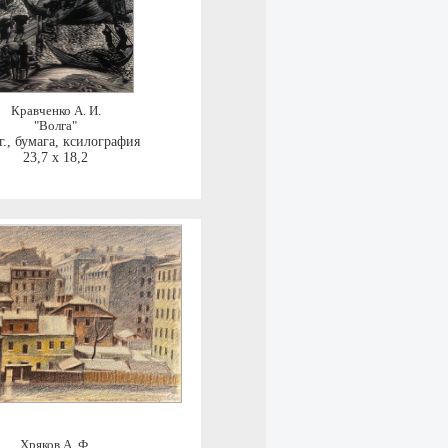
Кравченко А. И.
"Волга"
г.
,
бумага, ксилография
23,7 x 18,2
Хряков А. Ф.