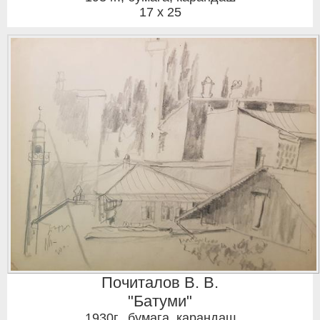
17 x 25
Почиталов В. В.
"Батуми"
1930г.
,
бумага, карандаш