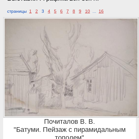
страницы
1
2
3
4
5
6
7
8
9
10
...
16
Почиталов В. В.
"Батуми. Пейзаж с пирамидальным
тополем"