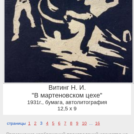
Витинг Н. И.
"В мартеновском цехе"
1931г.
,
бумага, автолитография
12,5 x 9
страницы
1
2
3
4
5
6
7
8
9
10
...
16