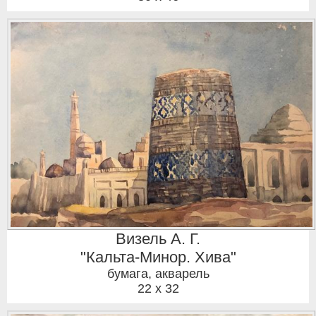
Визель А. Г.
"Кальта-Минор. Хива"
бумага, акварель
22 x 32