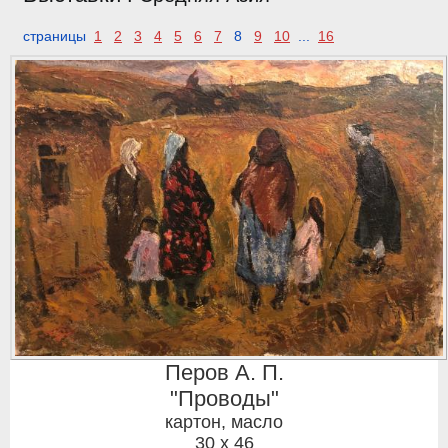
страницы
1
2
3
4
5
6
7
8
9
10
...
16
Перов А. П.
"Проводы"
картон, масло
30 x 46