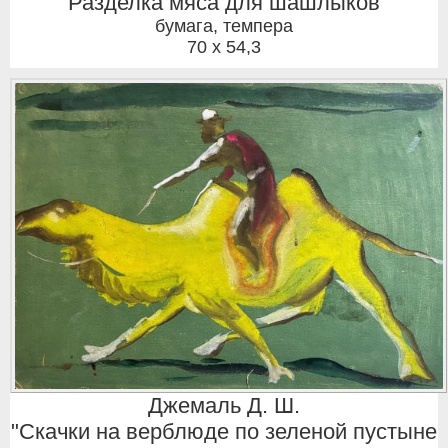
"Разделка мяса для шашлыков"
бумага, темпера
70 x 54,3
Джемаль Д. Ш.
"Скачки на верблюде по зеленой пустыне