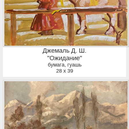
Джемаль Д. Ш.
"Ожидание"
бумага, гуашь
28 x 39