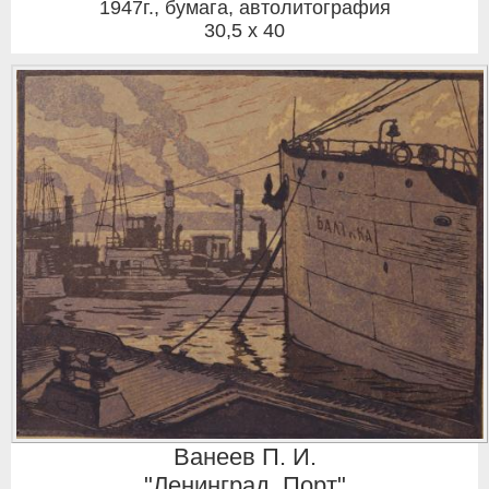
1947г.
,
бумага, автолитография
30,5 x 40
Ванеев П. И.
"Ленинград. Порт"