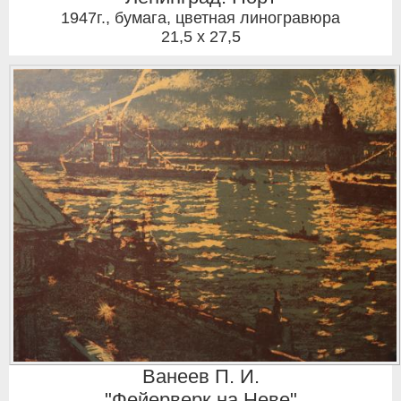
1947г.
,
бумага, цветная линогравюра
21,5 x 27,5
Ванеев П. И.
"Фейерверк на Неве"