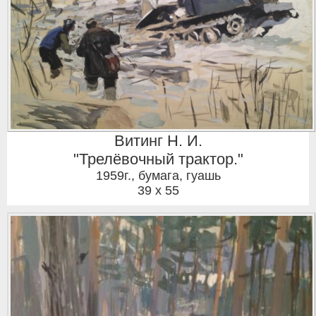
Витинг Н. И.
"Трелёвочный трактор."
1959г.
,
бумага, гуашь
39 x 55