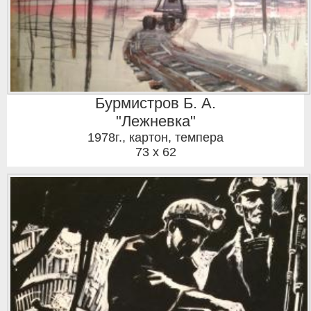
Бурмистров Б. А.
"Лежневка"
1978г.
,
картон, темпера
73 x 62