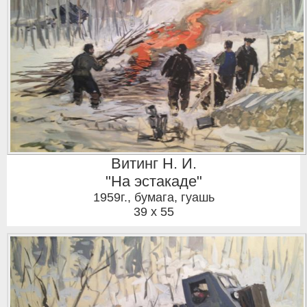
Витинг Н. И.
"На эстакаде"
1959г.
,
бумага, гуашь
39 x 55