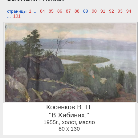
страницы
1
...
84
85
86
87
88
89
90
91
92
93
94
...
101
Косенков В. П.
"В Хибинах."
1955г.
,
холст, масло
80 x 130