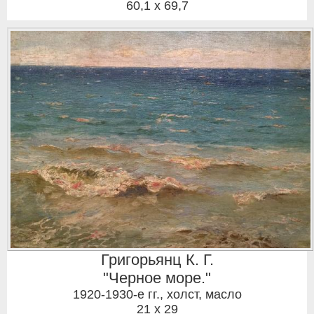
60,1 x 69,7
Григорьянц К. Г.
"Черное море."
1920-1930-е гг.
,
холст, масло
21 x 29