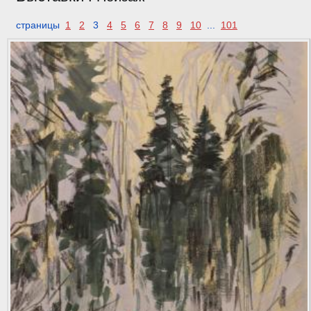
страницы
1
2
3
4
5
6
7
8
9
10
...
101