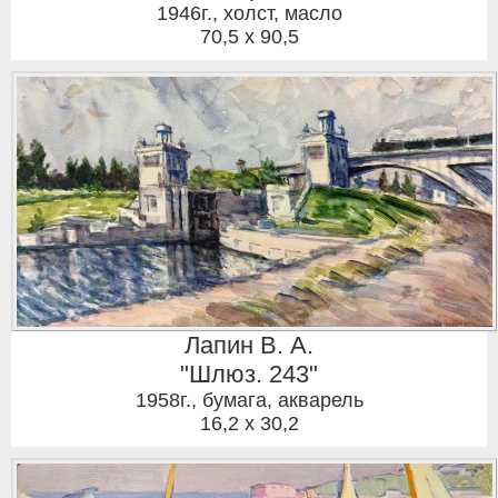
1946г.
,
холст, масло
70,5 x 90,5
Лапин В. А.
"Шлюз. 243"
1958г.
,
бумага, акварель
16,2 x 30,2