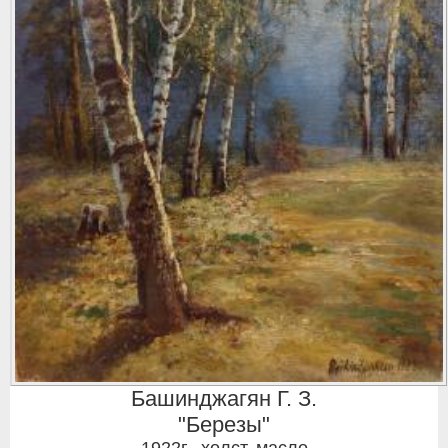
Башинджагян Г. З.
"Березы"
1922г.
,
холст, масло