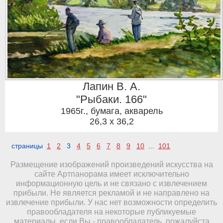
Лапин В. А.
"Рыбаки. 166"
1965г.
,
бумага, акварель
26,3 x 36,2
страницы
1
2
3
4
5
6
7
8
9
10
...
101
Размещение изображений произведений искусства на
сайте Артпанорама имеет исключительно
информационную цель и не связано с извлечением
прибыли. Не является рекламой и не направлено на
извлечение прибыли. У нас нет возможности определить
правообладателя на некоторые публикуемые
материалы, если Вы - правообладатель, пожалуйста