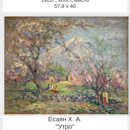
57,8 x 40
Есаян Х. А.
"Утро"