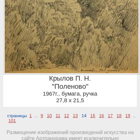
Крылов П. Н.
"Поленово"
1967г.
,
бумага, ручка
27,8 x 21,5
страницы
1
...
9
10
11
12
13
14
15
16
17
18
19
...
101
Размещение изображений произведений искусства на
сайте Артпанорама имеет исключительно