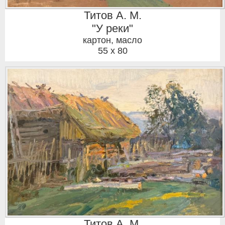
Титов А. М.
"У реки"
картон, масло
55 x 80
Титов А. М.