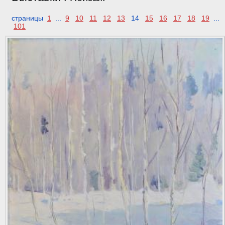
страницы
1
...
9
10
11
12
13
14
15
16
17
18
19
...
101