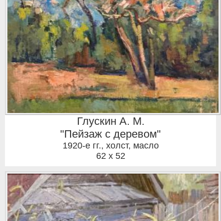
Глускин А. М.
"Пейзаж с деревом"
1920-е гг.
,
холст, масло
62 x 52