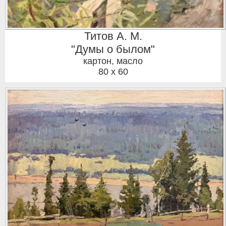
Титов А. М.
"Думы о былом"
картон, масло
80 x 60