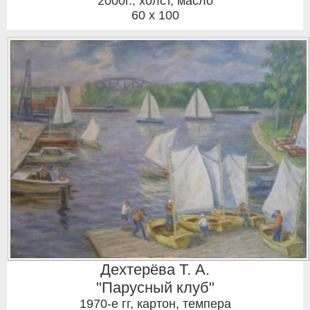
2000г.
,
холст, масло
60 x 100
Дехтерёва Т. А.
"Парусный клуб"
1970-е гг
,
картон, темпера