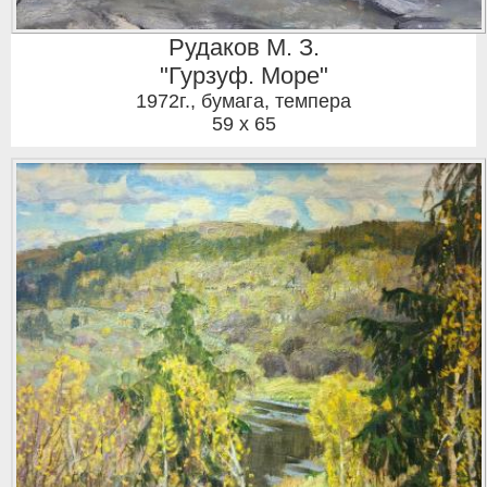
Рудаков М. З.
"Гурзуф. Море"
1972г.
,
бумага, темпера
59 x 65