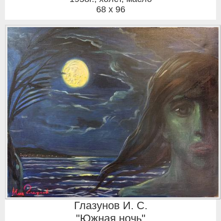
68 x 96
Глазунов И. С.
"Южная ночь"