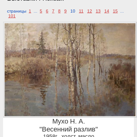
страницы
1
...
5
6
7
8
9
10
11
12
13
14
15
...
101
Мухо Н. А.
"Весенний разлив"
1958г.
,
холст, масло