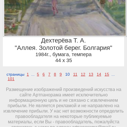
Дехтерёва Т. А.
"Аллея. Золотой берег. Болгария"
1984г.
,
бумага, темпера
44 x 35
страницы
1
...
5
6
7
8
9
10
11
12
13
14
15
...
101
Размещение изображений произведений искусства на
сайте Артпанорама имеет исключительно
информационную цель и не связано с извлечением
прибыли. Не является рекламой и не направлено на
извлечение прибыли. У нас нет возможности определить
правообладателя на некоторые публикуемые
материалы, если Вы - правообладатель, пожалуйста