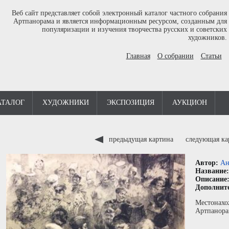
Веб сайт представляет собой электронный каталог частного собрания
Артпанорама и является информационным ресурсом, созданным для
популяризации и изучения творчества русских и советских
художников.
Главная
О собрании
Статьи
АТАЛОГ
ХУДОЖНИКИ
ЭКСПОЗИЦИЯ
АУКЦИОН
предыдущая картина
следующая к
Автор:
Ан
Название
Описание
Дополнит
Местонахо
Артпанора