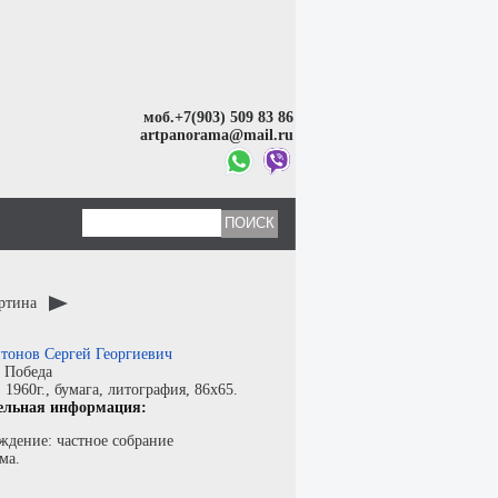
моб.+7(903) 509 83 86
artpanorama@mail.ru
артина
тонов Сергей Георгиевич
:
Победа
:
1960г.,
бумага
,
литография
, 86x65.
ельная информация:
ждение: частное собрание
ма.