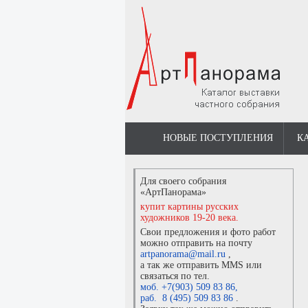
НОВЫЕ ПОСТУПЛЕНИЯ
К
Для своего собрания
«АртПанорама»
купит картины русских
художников 19-20 века.
Свои предложения и фото работ
можно отправить на почту
artpanorama@mail.ru
,
а так же отправить MMS или
связаться по тел.
моб. +7(903) 509 83 86
,
раб. 8 (495) 509 83 86
.