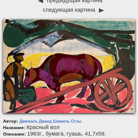
предыдущая картина
следующая картина
Автор:
Джемаль Джаид Шамиль Оглы
Красный вол
Название:
1963г.,
бумага
,
гуашь
, 41,7x59.
Описание: