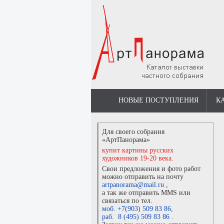
НОВЫЕ ПОСТУПЛЕНИЯ
К
Для своего собрания
«АртПанорама»
купит картины русских
художников 19-20 века.
Свои предложения и фото работ
можно отправить на почту
artpanorama@mail.ru
,
а так же отправить MMS или
связаться по тел.
моб. +7(903) 509 83 86
,
раб. 8 (495) 509 83 86
.