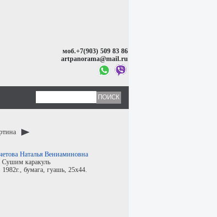
моб.+7(903) 509 83 86
artpanorama@mail.ru
артина
четова Наталья Вениаминовна
:
Сушим каракуль
:
1982г.,
бумага
,
гуашь
, 25x44.