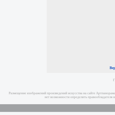
Ве
Г
Размещение изображений произведений искусства на сайте Артпанорама 
нет возможности определить правообладателя н