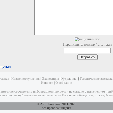
Перепишите, пожалуйста, текст
рнуться
лавная
|
Новые поступления
|
Экспозиция
|
Художники
|
Тематические выставк
Новости
|
О собрании
имеет исключительно информационную цель и не связано с извлечением прибыл
а некоторые публикуемые материалы, если Вы - правообладатель, пожалуйста 
© Арт Панорама 2011-2023
все права защищены