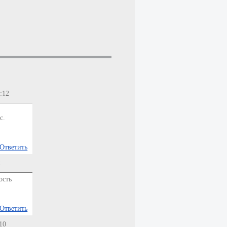
:12
с.
Ответить
2
ость
Ответить
10