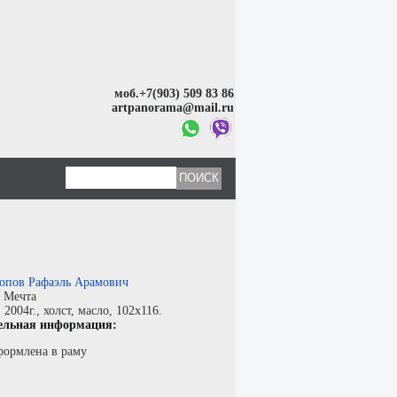
моб.+7(903) 509 83 86
artpanorama@mail.ru
опов Рафаэль Арамович
:
Мечта
:
2004г.,
холст
,
масло
, 102x116.
ельная информация:
формлена в раму