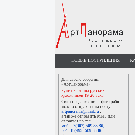
НОВЫЕ ПОСТУПЛЕНИЯ
К
Для своего собрания
«АртПанорама»
купит картины русских
художников 19-20 века.
Свои предложения и фото работ
можно отправить на почту
artpanorama@mail.ru
,
а так же отправить MMS или
связаться по тел.
моб. +7(903) 509 83 86
,
раб. 8 (495) 509 83 86
.