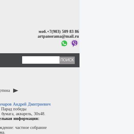
моб.+7(903) 509 83 86
artpanorama@mail.ru
артина
нчаров Андрей Дмитриевич
:
Парад победы
:
бумага
,
акварель
, 30x48.
ельная информация:
ждение: частное собрание
ма.