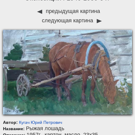
предыдущая картина
следующая картина
Автор:
Кугач Юрий Петрович
Рыжая лошадь
Название:
1957г.,
картон
,
масло
, 23x35.