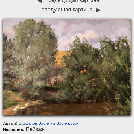
предыдущая картина
следующая картина
Автор:
Завьялов Василий Васильевич
Пейзаж
Название: