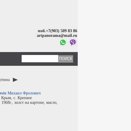
моб.+7(903) 509 83 86
artpanorama@mail.ru
артина
ачёв Михаил Фролович
:
Крым, с. Крепкое
:
1968г.,
холст на картоне
,
масло
,