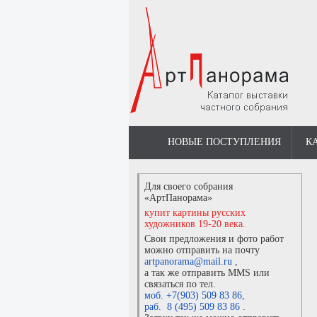
НОВЫЕ ПОСТУПЛЕНИЯ
К
Для своего собрания
«АртПанорама»
купит картины русских
художников 19-20 века.
Свои предложения и фото работ
можно отправить на почту
artpanorama@mail.ru
,
а так же отправить MMS или
связаться по тел.
моб. +7(903) 509 83 86
,
раб. 8 (495) 509 83 86
.